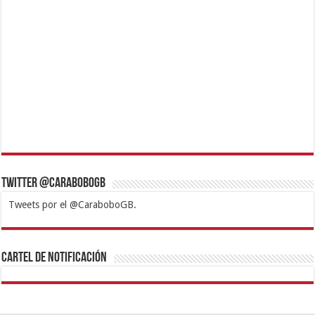
Twitter @CaraboboGB
Tweets por el @CaraboboGB.
1xbet
https://mvbcasino.com/
Betturkey
Betist
Kralbet
Supertotobet
Tipobet
Matadorbet
Mariobet
Cartel de Notificación