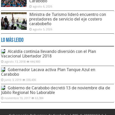
Carabobo
agosto 6, 2026
Ministra de Turismo lideró encuentro con
prestadores de servicio del eje costero
carabobeño
agosto 5, 2026
Lo Más Leido
Alcaldía continúa llevando diversión con el Plan
Vacacional Libertador 2018
agosto 13, 2018
444,900
Gobernador Lacava activa Plan Tanque Azul en
Carabobo
junio 3, 2019
330,406
Gobierno de Carabobo decretó 13 de noviembre día de
Júbilo Regional No Laborable
noviembre 10, 2017
63,384