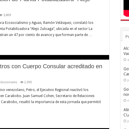
3,809
 para Ecosocialismo y Aguas, Ramón Velásquez, constató los
anta Potabilizadora “Alejo Zuloaga”, ubicada en el sector La
gistran un 47 por ciento de avance y que forman parte de …
P
Alc
Va
a
tros con Cuerpo Consular acreditado en
Go
Ca
j
titucionales
2,095
Go
vo venezolano, Petro, el Ejecutivo Regional reactivó los
no
 en Carabobo. Juan Samuel Cohen, Secretario de Relaciones
n
de Carabobo, resaltó la importancia de esta jornada que permitió
Ali
CL
j