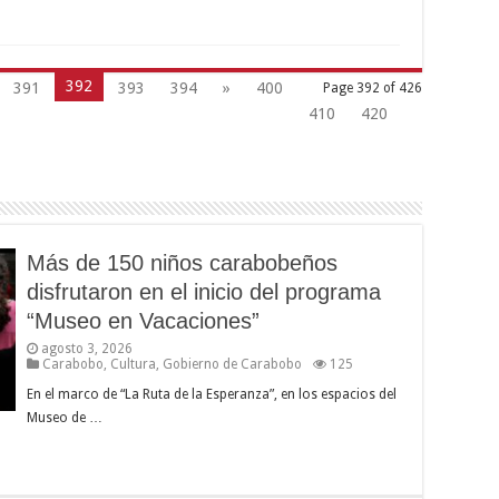
392
391
393
394
»
400
Page 392 of 426
410
420
Más de 150 niños carabobeños
disfrutaron en el inicio del programa
“Museo en Vacaciones”
agosto 3, 2026
Carabobo
,
Cultura
,
Gobierno de Carabobo
125
En el marco de “La Ruta de la Esperanza”, en los espacios del
Museo de …