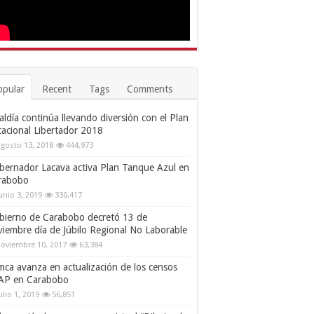
opular
Recent
Tags
Comments
aldía continúa llevando diversión con el Plan
cacional Libertador 2018
gosto 13, 2018
444,973
bernador Lacava activa Plan Tanque Azul en
rabobo
unio 3, 2019
330,417
bierno de Carabobo decretó 13 de
viembre día de Júbilo Regional No Laborable
oviembre 10, 2017
63,384
mca avanza en actualización de los censos
AP en Carabobo
ulio 1, 2019
56,851