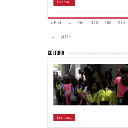
Leer mas...
« First
...
360
370
380
390
...
Last »
Cultura
Leer mas...