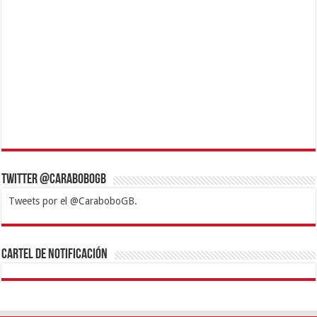
Twitter @CaraboboGB
Tweets por el @CaraboboGB.
1xbet
https://mvbcasino.com/
Betturkey
Betist
Kralbet
Supertotobet
Tipobet
Matadorbet
Mariobet
Cartel de Notificación