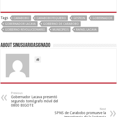
Tags
CARABOBO
CARABOBOTEQUIERO
GESTION
GOBERNADOR
GOBERNADOR LACAVA
GOBIERNO DE CARABOBO
GOBIERNO REVOLUCIONARIO
MUNICIPIOS
RAFAEL LACAVA
About sinusuarioasignado
Previous
Gobernador Lacava presentó
segundo tomógrafo móvil del
0800 BIGOTE
Next
SPNS de Carabobo promueve la
importancia de la lactancia