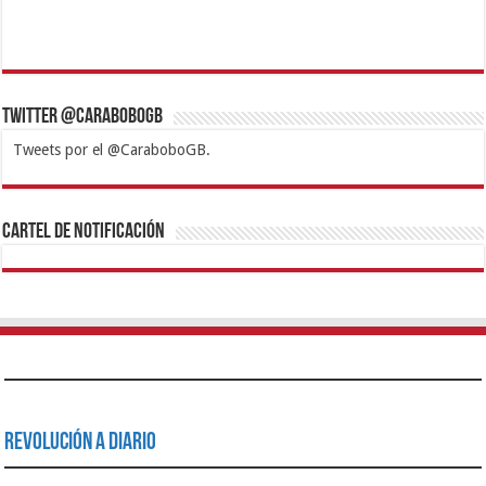
Twitter @CaraboboGB
Tweets por el @CaraboboGB.
1xbet
https://mvbcasino.com/
Betturkey
Betist
Kralbet
Supertotobet
Tipobet
Matadorbet
Mariobet
Cartel de Notificación
Revolución a Diario