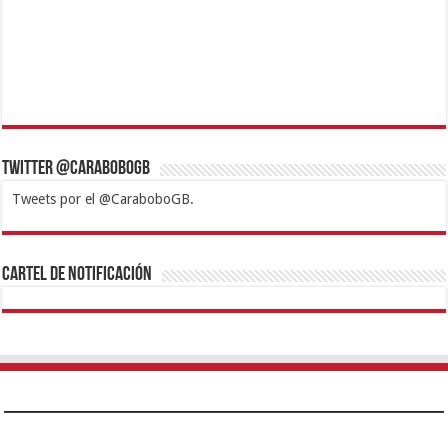
Twitter @CaraboboGB
Tweets por el @CaraboboGB.
1xbet
https://mvbcasino.com/
Betturkey
Betist
Kralbet
Supertotobet
Tipobet
Matadorbet
Mariobet
Cartel de Notificación