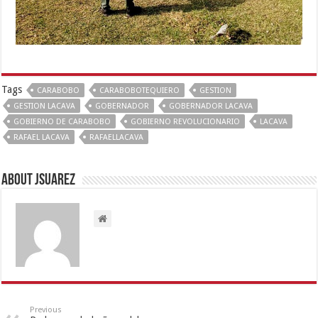
Tags
CARABOBO
CARABOBOTEQUIERO
GESTION
GESTION LACAVA
GOBERNADOR
GOBERNADOR LACAVA
GOBIERNO DE CARABOBO
GOBIERNO REVOLUCIONARIO
LACAVA
RAFAEL LACAVA
RAFAELLACAVA
About Jsuarez
Previous