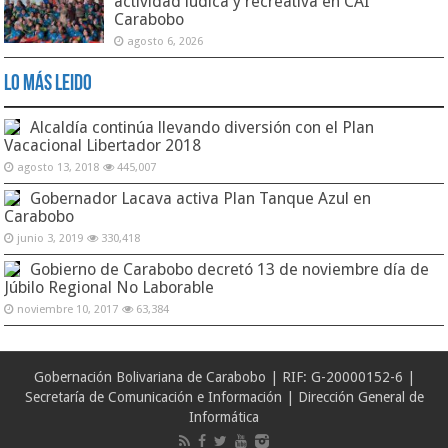
actividad lúdica y recreativa en CAI
Carabobo
agosto 6, 2026
Lo Más Leido
Alcaldía continúa llevando diversión con el Plan
Vacacional Libertador 2018
agosto 13, 2018
445,007
Gobernador Lacava activa Plan Tanque Azul en
Carabobo
junio 3, 2019
330,418
Gobierno de Carabobo decretó 13 de noviembre día de
Júbilo Regional No Laborable
noviembre 10, 2017
63,384
Gobernación Bolivariana de Carabobo | RIF: G-20000152-6 |
Secretaría de Comunicación e Información | Dirección General de
Informática