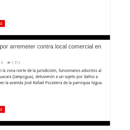
st
por arremeter contra local comercial en
0
1,312
n la zona norte de la jurisdicción, funcionarios adscritos al
uacara (Iampogua), detuvieron a un sujeto por daños a
n la avenida José Rafael Pocaterra de la parroquia Yagua.
st