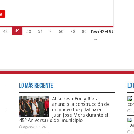
st
49
48
50
51
»
60
70
80
Page 49 of 82
...
Lo Más Reciente
Lo 
Alcaldesa Emily Riera
anunció la construcción de
co
un nuevo hospital para
a
Juan José Mora durante el
45° Aniversario del municipio
Ta
agosto 7, 2026
j