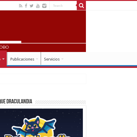
o
Publicaciones
Servicios
que Draculandia