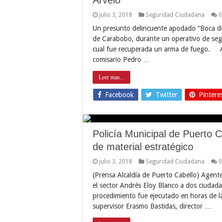
julio 3, 2018
Seguridad Ciudadana
0
Un presunto delincuente apodado “Boca de T
de Carabobo, durante un operativo de segur
cual fue recuperada un arma de fuego. Así
comisario Pedro …
Leer mas...
Facebook
Twitter
Pintere
Policía Municipal de Puerto C
de material estratégico
julio 3, 2018
Seguridad Ciudadana
0
(Prensa Alcaldía de Puerto Cabello) Agente
el sector Andrés Eloy Blanco a dos ciudadan
procedimiento fue ejecutado en horas de l
supervisor Erasmo Bastidas, director …