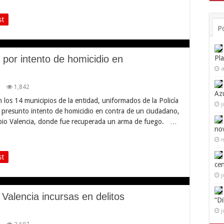
st
P
 por intento de homicidio en
Pl
a
1,842
Az
 los 14 municipios de la entidad, uniformados de la Policía
j
 presunto intento de homicidio en contra de un ciudadano,
ipio Valencia, donde fue recuperada un arma de fuego. …
no
n
st
ce
j
Valencia incursas en delitos
“D
j