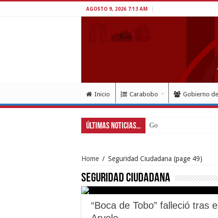
AGOSTO 9, 2026 7:13 AM
Inicio
Carabobo
Gobierno d
Últimas Noticias...
Gobernador Lacava a u
Home
/
Seguridad Ciudadana
(page 49)
Seguridad Ciudadana
“Boca de Tobo” falleció tras 
Arvelo