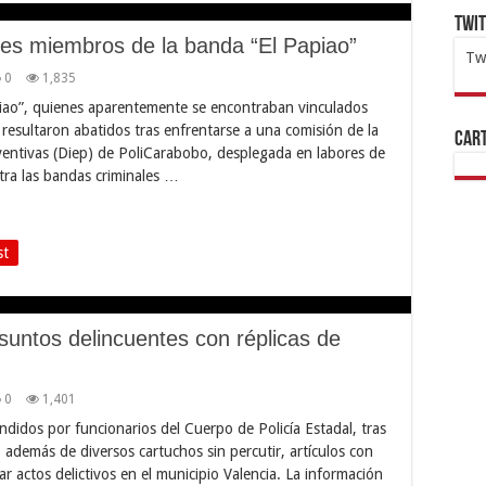
Twi
res miembros de la banda “El Papiao”
Tw
0
1,835
1x
ht
iao”, quienes aparentemente se encontraban vinculados
, resultaron abatidos tras enfrentarse a una comisión de la
Cart
eventivas (Diep) de PoliCarabobo, desplegada en labores de
ntra las bandas criminales …
st
untos delincuentes con réplicas de
0
1,401
didos por funcionarios del Cuerpo de Policía Estadal, tras
 además de diversos cartuchos sin percutir, artículos con
r actos delictivos en el municipio Valencia. La información