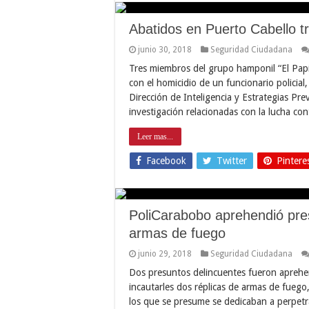
Abatidos en Puerto Cabello t
junio 30, 2018
Seguridad Ciudadana
Tres miembros del grupo hamponil “El Pap
con el homicidio de un funcionario policial
Dirección de Inteligencia y Estrategias Pr
investigación relacionadas con la lucha co
Leer mas...
Facebook
Twitter
Pintere
PoliCarabobo aprehendió pres
armas de fuego
junio 29, 2018
Seguridad Ciudadana
Dos presuntos delincuentes fueron aprehen
incautarles dos réplicas de armas de fuego,
los que se presume se dedicaban a perpetra