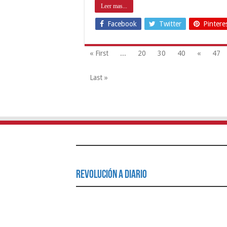
Leer mas...
Facebook
Twitter
Pintere
« First
...
20
30
40
«
47
Last »
Revolución a Diario