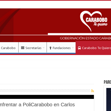
e Carabobo
Secretarías
Fundaciones
Carabobo Te Quier
n m
Par
enfrentar a PoliCarabobo en Carlos