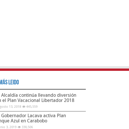
Más Leido
Alcaldía continúa llevando diversión
n el Plan Vacacional Libertador 2018
gosto 13, 2018
445,559
Gobernador Lacava activa Plan
nque Azul en Carabobo
unio 3, 2019
330,506