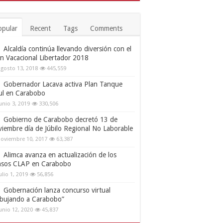
opular
Recent
Tags
Comments
Alcaldía continúa llevando diversión con el
an Vacacional Libertador 2018
gosto 13, 2018
445,559
Gobernador Lacava activa Plan Tanque
ul en Carabobo
unio 3, 2019
330,506
Gobierno de Carabobo decretó 13 de
viembre día de Júbilo Regional No Laborable
oviembre 10, 2017
63,387
Alimca avanza en actualización de los
nsos CLAP en Carabobo
ulio 1, 2019
56,856
Gobernación lanza concurso virtual
ibujando a Carabobo”
unio 12, 2020
45,837