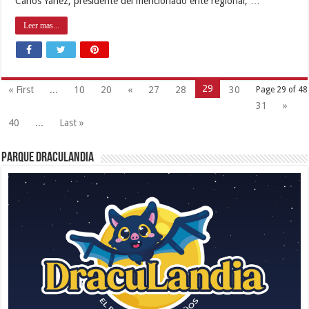
Carlos Yánez, presidente del mencionado ente regional, …
Leer mas...
29
« First
...
10
20
«
27
28
30
Page 29 of 48
31
»
40
...
Last »
Parque Draculandia