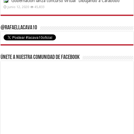
Gobernación lanza concurso virtual “Dibujando a Carabobo”
junio 12, 2020
45,833
@RafaelLacava10
Únete a nuestra comunidad de Facebook