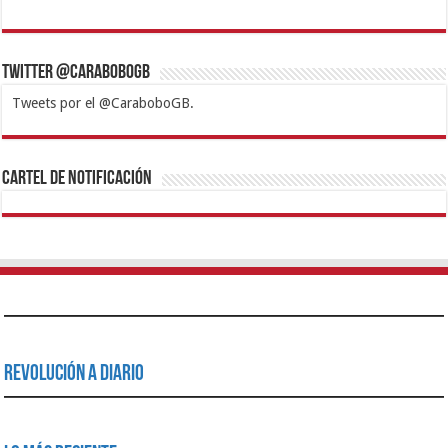
Twitter @CaraboboGB
Tweets por el @CaraboboGB.
1xbet
https://mvbcasino.com/
Betturkey
Betist
Kralbet
Supertotobet
Tipobet
Matadorbet
Mariobet
Cartel de Notificación
Revolución a Diario