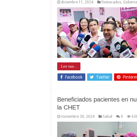
diciembre 11, 2024
Destacados
,
Gobern
Leer mas...
Facebook
Twitter
Pintere
Beneficiados pacientes en nu
la CHET
noviembre 30, 2024
Salud
0
63