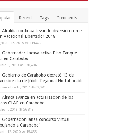
opular
Recent
Tags
Comments
Alcaldía continúa llevando diversión con el
an Vacacional Libertador 2018
gosto 13, 2018
444,872
Gobernador Lacava activa Plan Tanque
ul en Carabobo
unio 3, 2019
330,404
Gobierno de Carabobo decretó 13 de
viembre día de Júbilo Regional No Laborable
oviembre 10, 2017
63,384
Alimca avanza en actualización de los
nsos CLAP en Carabobo
ulio 1, 2019
56,849
Gobernación lanza concurso virtual
ibujando a Carabobo”
unio 12, 2020
45,833