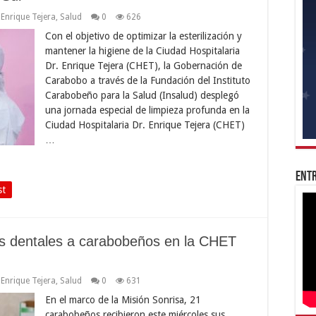
 Enrique Tejera
,
Salud
0
626
Con el objetivo de optimizar la esterilización y
mantener la higiene de la Ciudad Hospitalaria
Dr. Enrique Tejera (CHET), la Gobernación de
Carabobo a través de la Fundación del Instituto
Carabobeño para la Salud (Insalud) desplegó
una jornada especial de limpieza profunda en la
Ciudad Hospitalaria Dr. Enrique Tejera (CHET)
…
Entr
st
is dentales a carabobeños en la CHET
 Enrique Tejera
,
Salud
0
631
En el marco de la Misión Sonrisa, 21
carabobeños recibieron este miércoles sus