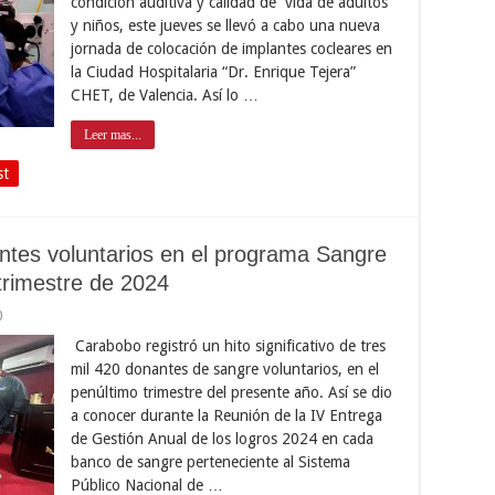
condición auditiva y calidad de vida de adultos
y niños, este jueves se llevó a cabo una nueva
jornada de colocación de implantes cocleares en
la Ciudad Hospitalaria “Dr. Enrique Tejera”
CHET, de Valencia. Así lo …
Leer mas...
st
ntes voluntarios en el programa Sangre
trimestre de 2024
0
Carabobo registró un hito significativo de tres
mil 420 donantes de sangre voluntarios, en el
penúltimo trimestre del presente año. Así se dio
a conocer durante la Reunión de la IV Entrega
de Gestión Anual de los logros 2024 en cada
banco de sangre perteneciente al Sistema
Público Nacional de …