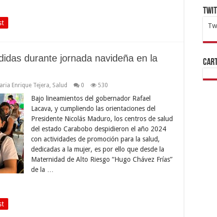
Twi
st
Tw
1x
ht
idas durante jornada navideña en la
Cart
aria Enrique Tejera
,
Salud
0
530
Bajo lineamientos del gobernador Rafael
Lacava, y cumpliendo las orientaciones del
Presidente Nicolás Maduro, los centros de salud
del estado Carabobo despidieron el año 2024
con actividades de promoción para la salud,
dedicadas a la mujer, es por ello que desde la
Maternidad de Alto Riesgo “Hugo Chávez Frías”
de la …
st