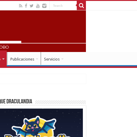
o
Publicaciones
Servicios
que Draculandia