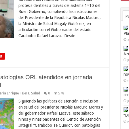
prótesis dentales a través del sistema 1×10 del
Buen Gobierno, cumpliendo las instrucciones
P
del Presidente de la República Nicolás Maduro,
la Ministra de Salud Magaly Gutiérrez, en
articulación con el Gobernador del estado
Pl
Carabobo Rafael Lacava. Desde …
a
Az
st
j
no
patologías ORL atendidos en jornada
n
T
aria Enrique Tejera
,
Salud
0
578
ce
Siguiendo las políticas de atención e inclusión
j
en salud del presidente Nicolás Maduro Moros y
del gobernador Rafael Lacava, este sábado
“D
niños y niñas pacientes del Centro de Atención
j
Integral “Carabobo Te Quiero”, con patologías