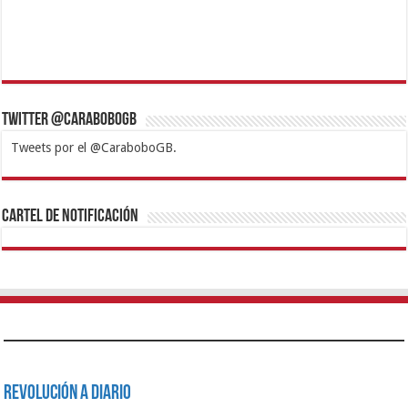
Twitter @CaraboboGB
Tweets por el @CaraboboGB.
1xbet
https://mvbcasino.com/
Betturkey
Betist
Kralbet
Supertotobet
Tipobet
Matadorbet
Mariobet
Cartel de Notificación
Revolución a Diario