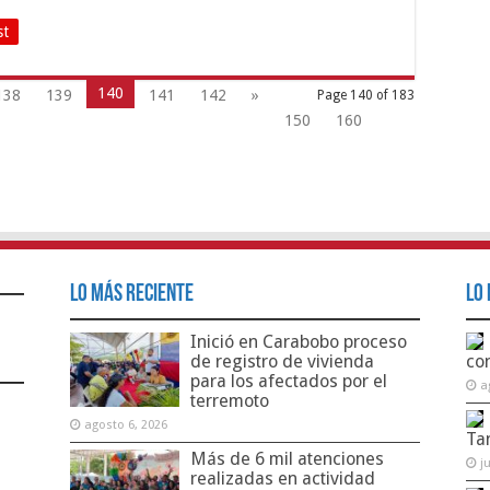
st
140
138
139
141
142
»
Page 140 of 183
150
160
Lo Más Reciente
Lo 
Inició en Carabobo proceso
de registro de vivienda
co
para los afectados por el
a
terremoto
agosto 6, 2026
Ta
Más de 6 mil atenciones
j
realizadas en actividad