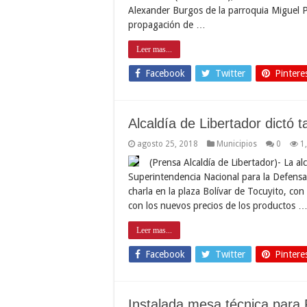
Alexander Burgos de la parroquia Miguel Pe
propagación de …
Leer mas...
Facebook
Twitter
Pintere
Alcaldía de Libertador dictó
agosto 25, 2018
Municipios
0
1
(Prensa Alcaldía de Libertador)- La al
Superintendencia Nacional para la Defens
charla en la plaza Bolívar de Tocuyito, con
con los nuevos precios de los productos 
Leer mas...
Facebook
Twitter
Pintere
Instalada mesa técnica para 