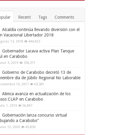
opular
Recent
Tags
Comments
Alcaldía continúa llevando diversión con el
an Vacacional Libertador 2018
gosto 13, 2018
444,653
Gobernador Lacava activa Plan Tanque
ul en Carabobo
unio 3, 2019
330,371
Gobierno de Carabobo decretó 13 de
viembre día de Júbilo Regional No Laborable
oviembre 10, 2017
63,381
Alimca avanza en actualización de los
nsos CLAP en Carabobo
ulio 1, 2019
56,847
Gobernación lanza concurso virtual
ibujando a Carabobo”
unio 12, 2020
45,830