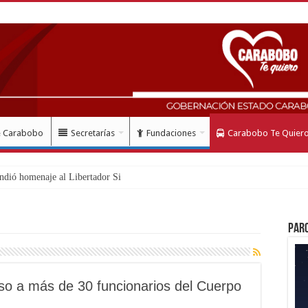
e Carabobo
Secretarías
Fundaciones
Carabobo Te Quier
ndió homenaje al Libertador Simón Bolívar recordando
Par
so a más de 30 funcionarios del Cuerpo