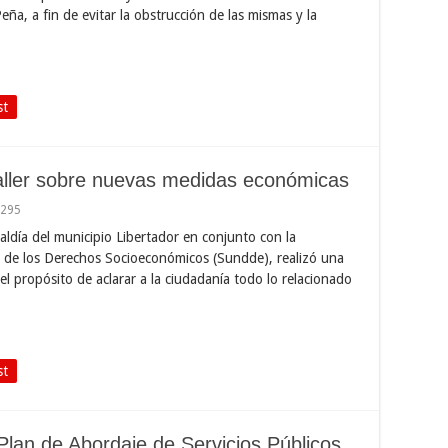
ña, a fin de evitar la obstrucción de las mismas y la
st
 taller sobre nuevas medidas económicas
,295
caldía del municipio Libertador en conjunto con la
a de los Derechos Socioeconómicos (Sundde), realizó una
 el propósito de aclarar a la ciudadanía todo lo relacionado
…
st
Plan de Abordaje de Servicios Públicos