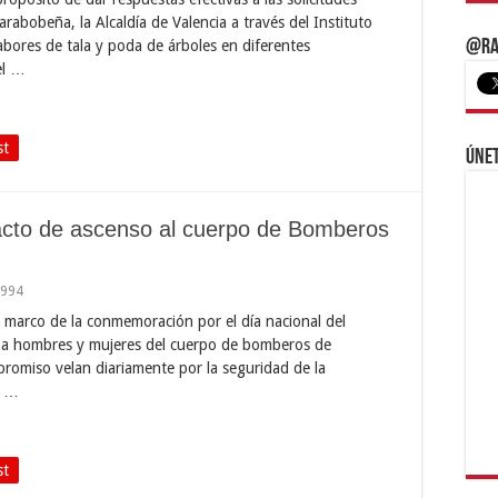
carabobeña, la Alcaldía de Valencia a través del Instituto
abores de tala y poda de árboles en diferentes
@Ra
el …
st
Únet
 acto de ascenso al cuerpo de Bomberos
,994
l marco de la conmemoración por el día nacional del
ó a hombres y mujeres del cuerpo de bomberos de
promiso velan diariamente por la seguridad de la
e …
st