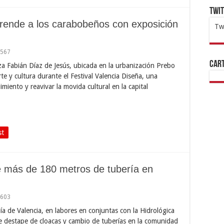
Twi
prende a los carabobeños con exposición
Tw
1x
ht
,567
Cart
aza Fabián Díaz de Jesús, ubicada en la urbanización Prebo
rte y cultura durante el Festival Valencia Diseña, una
miento y reavivar la movida cultural en la capital
st
ye más de 180 metros de tubería en
,603
día de Valencia, en labores en conjuntas con la Hidrológica
de destape de cloacas y cambio de tuberías en la comunidad