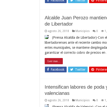
Facebook
Twitter
Pintere
Alcalde Juan Perozo mantien
de Libertador
agosto 26, 2018
Municipios
0
1
(Prensa Alcaldía de Libertador)-Con e
libertadorenses ante el reciente cambio mone
entes municipales, se mantiene desplegada e
garantizar el correcto cobro de precios en
Leer mas...
Facebook
Twitter
Pintere
Intensifican labores de poda
valencianas
agosto 26, 2018
Municipios
0
1
(Prensa Alcaldía de Valencia).-Con el 