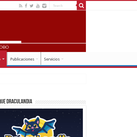
o
Publicaciones
Servicios
que Draculandia