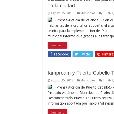
en la ciudad
agosto 25, 2018
Municipios
0
1
(Prensa Alcaldía de Valencia).- Con el
habitantes de la capital carabobeña, el alc
técnica para la implementación del Plan de
municipal informó que gracias a los trabaj
Leer mas...
Facebook
Twitter
Pintere
Iamproam y Puerto Cabello T
agosto 25, 2018
Municipios
0
1
(Prensa Alcaldía de Puerto Cabello).-P
Instituto Autónomo Municipal de Protecci
Desconcentrado Puerto Te Quiero realiza li
información aportada por Fabiola Villavice
Leer mas...