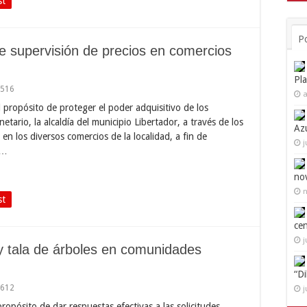
st
P
e supervisión de precios en comercios
Pl
,516
a
l propósito de proteger el poder adquisitivo de los
tario, la alcaldía del municipio Libertador, a través de los
Az
n los diversos comercios de la localidad, a fin de
j
 …
no
n
st
ce
j
 y tala de árboles en comunidades
“D
,612
j
propósito de dar respuestas efectivas a las solicitudes