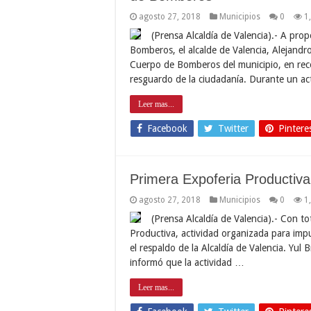
agosto 27, 2018
Municipios
0
1
(Prensa Alcaldía de Valencia).- A pro
Bomberos, el alcalde de Valencia, Alejand
Cuerpo de Bomberos del municipio, en reco
resguardo de la ciudadanía. Durante un a
Leer mas...
Facebook
Twitter
Pintere
Primera Expoferia Productiv
agosto 27, 2018
Municipios
0
1
(Prensa Alcaldía de Valencia).- Con to
Productiva, actividad organizada para imp
el respaldo de la Alcaldía de Valencia. Yul 
informó que la actividad …
Leer mas...