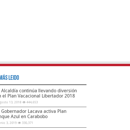
Más Leido
Alcaldía continúa llevando diversión
n el Plan Vacacional Libertador 2018
gosto 13, 2018
444,653
Gobernador Lacava activa Plan
nque Azul en Carabobo
unio 3, 2019
330,371