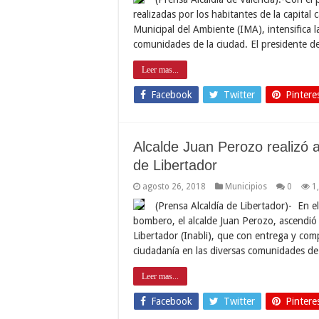
realizadas por los habitantes de la capital 
Municipal del Ambiente (IMA), intensifica l
comunidades de la ciudad. El presidente d
Leer mas...
Facebook
Twitter
Pintere
Alcalde Juan Perozo realizó
de Libertador
agosto 26, 2018
Municipios
0
1
(Prensa Alcaldía de Libertador)- En e
bombero, el alcalde Juan Perozo, ascendi
Libertador (Inabli), que con entrega y com
ciudadanía en las diversas comunidades d
Leer mas...
Facebook
Twitter
Pintere