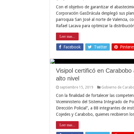
Con el objetivo de garantizar el abasteci
Corporación GasDrácula desplegó sus plan
parroquia San José al norte de Valencia, 
Rafael Lacava para optimizar la distribuci
Leer mas...
Facebook
Twitter
Pintere
Visipol certificó en Carabobo
alto nivel
septiembre 15, 2019
Gobierno de Carab
Con la finalidad de fortalecer las competenci
Viceministerio del Sistema Integrado de Pol
Dirección Policial”, a 88 integrantes de ins
Cojedes y Carabobo, quienes recibieron lo
Leer mas...