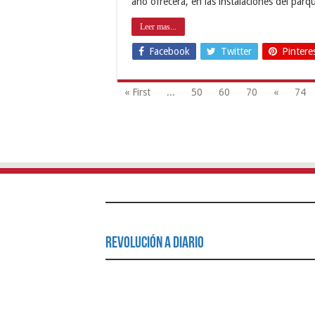
año ofrecerá, en las instalaciones del parq
Leer mas...
Facebook
Twitter
Pintere
« First
...
50
60
70
«
74
Revolución a Diario