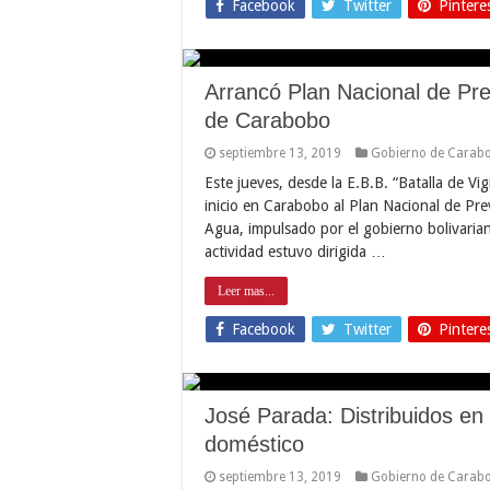
Facebook
Twitter
Pintere
Arrancó Plan Nacional de Pr
de Carabobo
septiembre 13, 2019
Gobierno de Carab
Este jueves, desde la E.B.B. “Batalla de Vig
inicio en Carabobo al Plan Nacional de Pr
Agua, impulsado por el gobierno bolivaria
actividad estuvo dirigida …
Leer mas...
Facebook
Twitter
Pintere
José Parada: Distribuidos en 
doméstico
septiembre 13, 2019
Gobierno de Carab