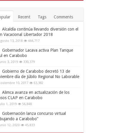
opular
Recent
Tags
Comments
Alcaldía continúa llevando diversión con el
an Vacacional Libertador 2018
gosto 13, 2018
444,717
Gobernador Lacava activa Plan Tanque
ul en Carabobo
unio 3, 2019
330,379
Gobierno de Carabobo decretó 13 de
viembre día de Júbilo Regional No Laborable
oviembre 10, 2017
63,382
Alimca avanza en actualización de los
nsos CLAP en Carabobo
ulio 1, 2019
56,848
Gobernación lanza concurso virtual
ibujando a Carabobo”
unio 12, 2020
45,833