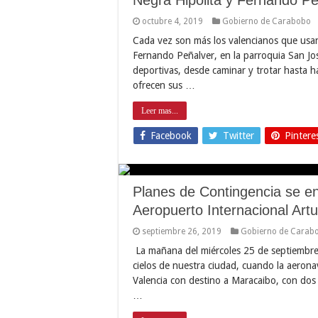
octubre 4, 2019
Gobierno de Carabobo
Cada vez son más los valencianos que usan 
Fernando Peñalver, en la parroquia San José
deportivas, desde caminar y trotar hasta h
ofrecen sus …
Leer mas...
Facebook
Twitter
Pintere
Planes de Contingencia se e
Aeropuerto Internacional Art
septiembre 26, 2019
Gobierno de Carab
La mañana del miércoles 25 de septiembre 
cielos de nuestra ciudad, cuando la aeron
Valencia con destino a Maracaibo, con dos t
…