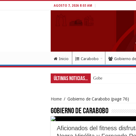
AGOSTO 7, 2026 8:03 AM
Inicio
Carabobo
Gobierno d
Últimas Noticias...
Gobernador Lacava a un
Home
/
Gobierno de Carabobo
(page 76)
Gobierno de Carabobo
Aficionados del fitness disfr
Negra Hipólita y Fernando Pe