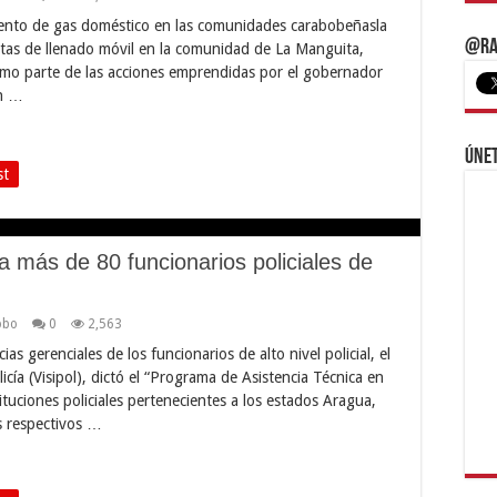
miento de gas doméstico en las comunidades carabobeñasla
@Ra
tas de llenado móvil en la comunidad de La Manguita,
como parte de las acciones emprendidas por el gobernador
ón …
Únet
st
 a más de 80 funcionarios policiales de
obo
0
2,563
as gerenciales de los funcionarios de alto nivel policial, el
icía (Visipol), dictó el “Programa de Asistencia Técnica en
tituciones policiales pertenecientes a los estados Aragua,
s respectivos …