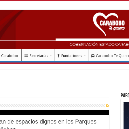
e Carabobo
Secretarías
Fundaciones
Carabobo Te Quier
 mes
Par
utan de espacios dignos en los Parques
ñalver