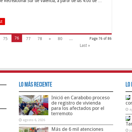
ue Recreacional Sur de Valencia, a partir de las 4:00 de …
st
76
75
77
78
»
80
...
Page 76 of 86
Last »
Lo Más Reciente
Lo 
Inició en Carabobo proceso
de registro de vivienda
co
para los afectados por el
a
terremoto
agosto 6, 2026
Ta
Más de 6 mil atenciones
j