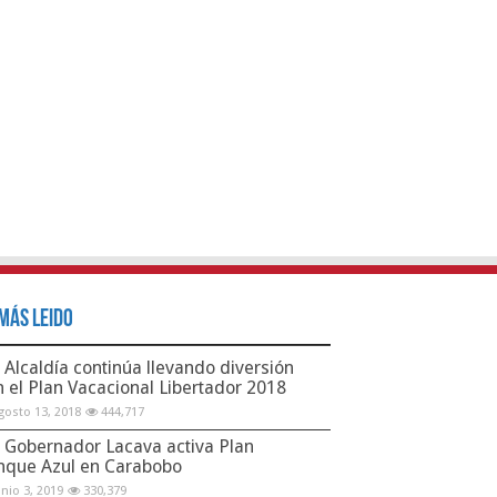
Más Leido
Alcaldía continúa llevando diversión
n el Plan Vacacional Libertador 2018
gosto 13, 2018
444,717
Gobernador Lacava activa Plan
nque Azul en Carabobo
unio 3, 2019
330,379