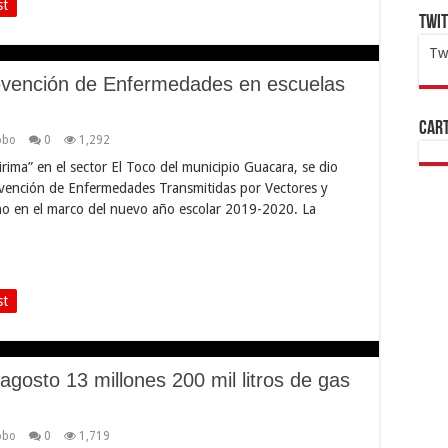
st
Twi
Tw
evención de Enfermedades en escuelas
1x
ht
Cart
obo
0
1,292
irima” en el sector El Toco del municipio Guacara, se dio
evención de Enfermedades Transmitidas por Vectores y
no en el marco del nuevo año escolar 2019-2020. La
st
agosto 13 millones 200 mil litros de gas
obo
0
1,719