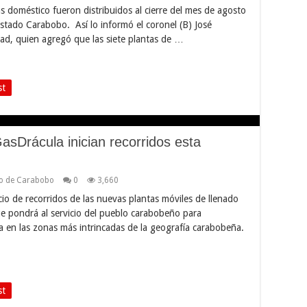
as doméstico fueron distribuidos al cierre del mes de agosto
stado Carabobo. Así lo informó el coronel (B) José
dad, quien agregó que las siete plantas de …
st
asDrácula inician recorridos esta
o de Carabobo
0
3,660
cio de recorridos de las nuevas plantas móviles de llenado
e pondrá al servicio del pueblo carabobeño para
a en las zonas más intrincadas de la geografía carabobeña.
st