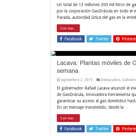
Un total de 13 millones 200 mil litros de g
por la corporación GasDrácula en todo el e
Parada, autoridad única del gas en la enti
Leer mas...
Facebook
Twitter
Pintere
Lacava: Plantas móviles de G
semana
septiembre 2, 2019
Destacados
,
Gobiern
El gobernador Rafael Lacava anunció el ini
de GasDrácula, innovadora herramienta qu
garantizar su acceso al gas doméstico hast
En un mensaje transmitido, desde la …
Leer mas...
Facebook
Twitter
Pintere