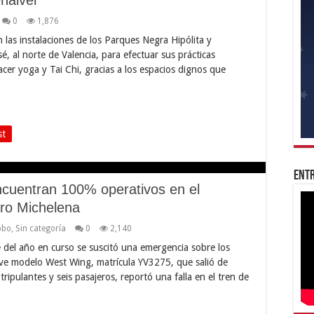
0
1,876
las instalaciones de los Parques Negra Hipólita y
, al norte de Valencia, para efectuar sus prácticas
acer yoga y Tai Chi, gracias a los espacios dignos que
st
Entr
ncuentran 100% operativos en el
uro Michelena
obo
,
Sin categoría
0
2,140
del año en curso se suscitó una emergencia sobre los
ave modelo West Wing, matrícula YV3275, que salió de
ripulantes y seis pasajeros, reportó una falla en el tren de