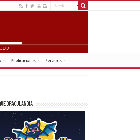
o
Publicaciones
Servicios
que Draculandia