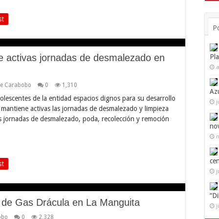
st
P
 activas jornadas de desmalezado en
Pl
a
de Carabobo
0
1,310
Az
dolescentes de la entidad espacios dignos para su desarrollo
j
 mantiene activas las jornadas de desmalezado y limpieza
s jornadas de desmalezado, poda, recolección y remoción
no
n
ce
st
j
“D
 de Gas Drácula en La Manguita
j
obo
0
2,328