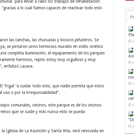
comunal para llevar a cabo los trabajos de rehabilitación
 “gracias a lo cual fuimos capaces de reactivar todo esto
P
Pl
aron las canchas, las churuatas y kioscos piñateros. Se
a
aya, se pintaron unos hermosos murales en estilo cinético
 una completa iluminación, el equipamiento de los parques
Az
deramente hermoso, repito estoy muy orgulloso y muy
j
”, enfatizó Lacava.
no
n
El Trigal “a cuidar todo esto, que nadie permita que estos
 uso o por la irresponsabilidad”.
ce
ejos comunales, vecinos, este parque es de los vecinos
j
speremos que se cuide y más nunca esto se pueda
“D
j
 la Iglesia de La Asunción y Santa Rita, será renovada en