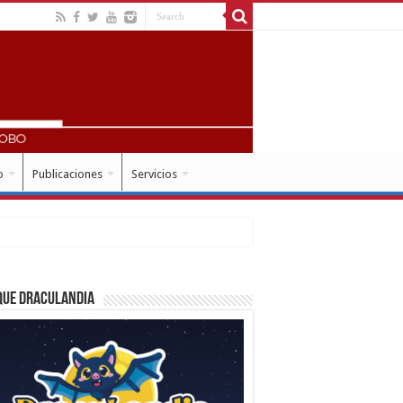
o
Publicaciones
Servicios
que Draculandia