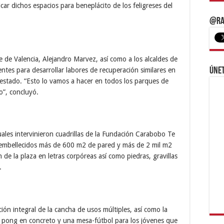
car dichos espacios para beneplácito de los feligreses del
@Ra
e de Valencia, Alejandro Marvez, así como a los alcaldes de
Únet
nentes para desarrollar labores de recuperación similares en
 estado. “Esto lo vamos a hacer en todos los parques de
o”, concluyó.
cuales intervinieron cuadrillas de la Fundación Carabobo Te
on embellecidos más de 600 m2 de pared y más de 2 mil m2
n de la plaza en letras corpóreas así como piedras, gravillas
.
ción integral de la cancha de usos múltiples, así como la
 pong en concreto y una mesa-fútbol para los jóvenes que