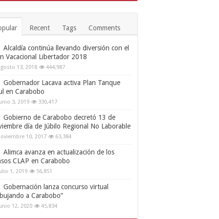
opular
Recent
Tags
Comments
Alcaldía continúa llevando diversión con el
an Vacacional Libertador 2018
gosto 13, 2018
444,987
Gobernador Lacava activa Plan Tanque
ul en Carabobo
unio 3, 2019
330,417
Gobierno de Carabobo decretó 13 de
viembre día de Júbilo Regional No Laborable
oviembre 10, 2017
63,384
Alimca avanza en actualización de los
nsos CLAP en Carabobo
ulio 1, 2019
56,851
Gobernación lanza concurso virtual
ibujando a Carabobo”
unio 12, 2020
45,834