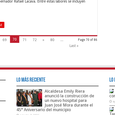
bernador Rafael Lacava. Entre estas labores se incluyen
st
70
69
71
72
»
80
...
Page 70 of 86
Last »
Lo Más Reciente
Lo 
Alcaldesa Emily Riera
anunció la construcción de
co
un nuevo hospital para
a
Juan José Mora durante el
45° Aniversario del municipio
Ta