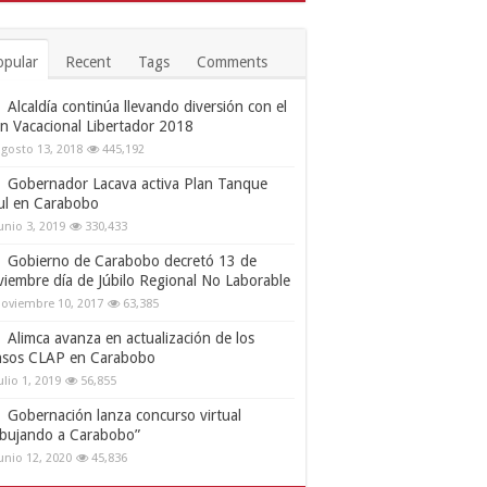
opular
Recent
Tags
Comments
Alcaldía continúa llevando diversión con el
an Vacacional Libertador 2018
gosto 13, 2018
445,192
Gobernador Lacava activa Plan Tanque
ul en Carabobo
unio 3, 2019
330,433
Gobierno de Carabobo decretó 13 de
viembre día de Júbilo Regional No Laborable
oviembre 10, 2017
63,385
Alimca avanza en actualización de los
nsos CLAP en Carabobo
ulio 1, 2019
56,855
Gobernación lanza concurso virtual
ibujando a Carabobo”
unio 12, 2020
45,836