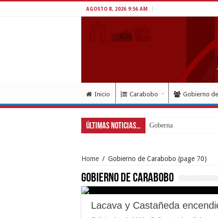
AGOSTO 8, 2026 9:56 AM
Inicio
Carabobo
Gobierno d
Últimas Noticias...
Gobernador Lacava a un
Home
/
Gobierno de Carabobo
(page 70)
Gobierno de Carabobo
Lacava y Castañeda encendi