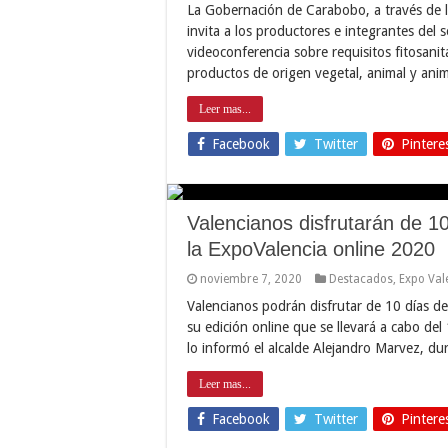
La Gobernación de Carabobo, a través de l
invita a los productores e integrantes del s
videoconferencia sobre requisitos fitosani
productos de origen vegetal, animal y ani
Leer mas...
Facebook
Twitter
Pintere
Valencianos disfrutarán de 1
la ExpoValencia online 2020
noviembre 7, 2020
Destacados
,
Expo Val
Valencianos podrán disfrutar de 10 días d
su edición online que se llevará a cabo de
lo informó el alcalde Alejandro Marvez, du
Leer mas...
Facebook
Twitter
Pintere