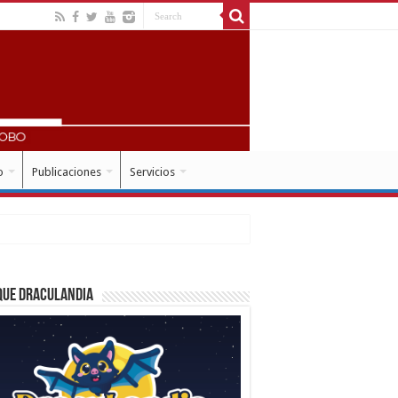
o
Publicaciones
Servicios
que Draculandia