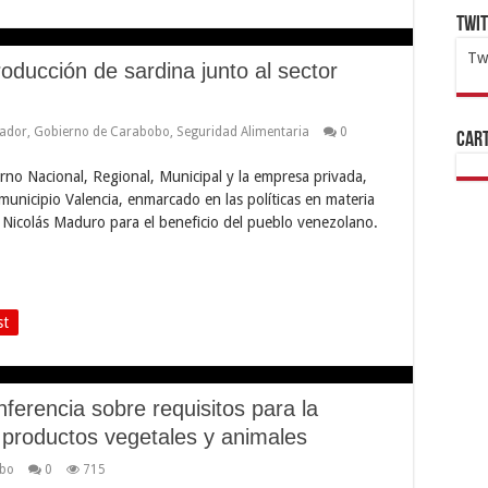
Twi
Tw
oducción de sardina junto al sector
1x
ht
ador
,
Gobierno de Carabobo
,
Seguridad Alimentaria
0
Cart
erno Nacional, Regional, Municipal y la empresa privada,
municipio Valencia, enmarcado en las políticas en materia
 Nicolás Maduro para el beneficio del pueblo venezolano.
st
ferencia sobre requisitos para la
 productos vegetales y animales
obo
0
715