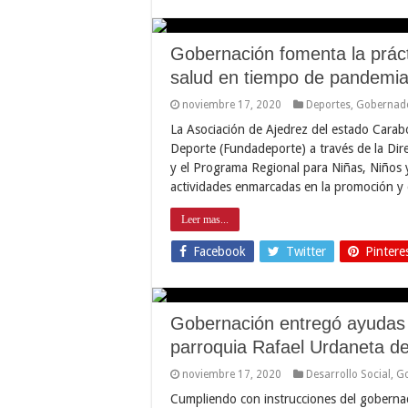
Gobernación fomenta la prácti
salud en tiempo de pandemi
noviembre 17, 2020
Deportes
,
Gobernad
La Asociación de Ajedrez del estado Carab
Deporte (Fundadeporte) a través de la Dir
y el Programa Regional para Niñas, Niños 
actividades enmarcadas en la promoción y d
Leer mas...
Facebook
Twitter
Pintere
Gobernación entregó ayudas a
parroquia Rafael Urdaneta de
noviembre 17, 2020
Desarrollo Social
,
G
Cumpliendo con instrucciones del gobernad