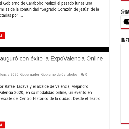
del Gobierno de Carabobo realizó el pasado lunes una
familias de la comunidad “Sagrado Corazón de Jesús” de la
@Ra
ectadas por …
st
Únet
auguró con éxito la ExpoValencia Online
lencia 2020
,
Gobernador
,
Gobierno de Carabobo
0
or Rafael Lacava y el alcalde de Valencia, Alejandro
Valencia 2020, en su modalidad online, un evento en
rescate del Centro Histórico de la ciudad. Desde el Teatro
st