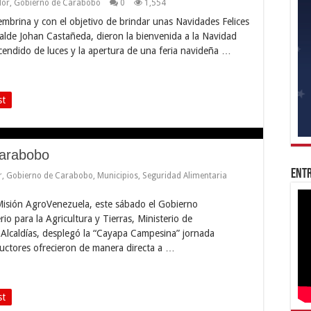
dor
,
Gobierno de Carabobo
0
1,554
embrina y con el objetivo de brindar unas Navidades Felices
alde Johan Castañeda, dieron la bienvenida a la Navidad
cendido de luces y la apertura de una feria navideña …
st
arabobo
Entr
r
,
Gobierno de Carabobo
,
Municipios
,
Seguridad Alimentaria
Misión AgroVenezuela, este sábado el Gobierno
rio para la Agricultura y Tierras, Ministerio de
Alcaldías, desplegó la “Cayapa Campesina” jornada
uctores ofrecieron de manera directa a …
st