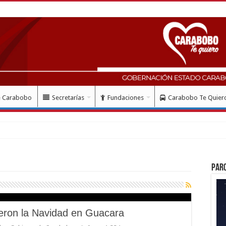
e Carabobo
Secretarías
Fundaciones
Carabobo Te Quier
 mes del
Par
eron la Navidad en Guacara