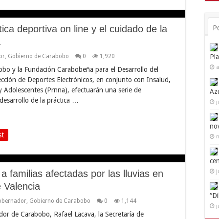
ca deportiva on line y el cuidado de la
P
a
or
,
Gobierno de Carabobo
0
1,920
Pl
a
obo y la Fundación Carabobeña para el Desarrollo del
ección de Deportes Electrónicos, en conjunto con Insalud,
y Adolescentes (Prnna), efectuarán una serie de
Az
esarrollo de la práctica …
j
no
st
n
ce
 familias afectadas por las lluvias en
j
 Valencia
“D
obernador
,
Gobierno de Carabobo
0
1,144
j
or de Carabobo, Rafael Lacava, la Secretaría de