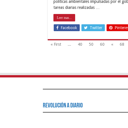
políticas ambientales impulsadas por el go
tareas diarias realizadas …
Leer mas...
Facebook
Twitter
Pintere
« First
...
40
50
60
«
68
Revolución a Diario