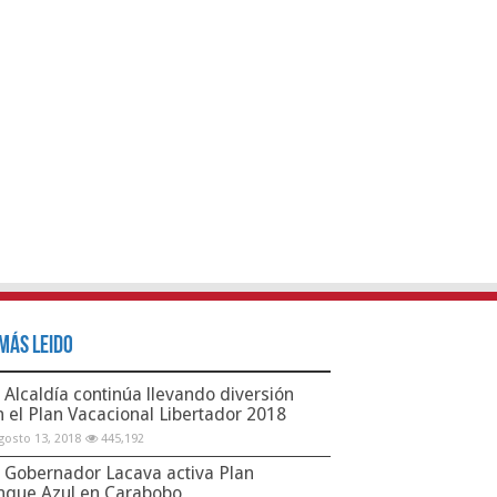
Más Leido
Alcaldía continúa llevando diversión
n el Plan Vacacional Libertador 2018
gosto 13, 2018
445,192
Gobernador Lacava activa Plan
nque Azul en Carabobo