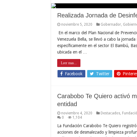
Realizada Jornada de Desinfe
noviembre 5, 2020
Gobernador
,
Gobiern
En el marco del Plan Nacional de Prevenció
Venezuela Bella, se llevó a cabo la jornad
específicamente en el sector El Bambú, Ba
ubicada en el …
Leer mas...
Facebook
Twitter
Pintere
Carabobo Te Quiero activó má
entidad
noviembre 4, 2020
Destacados
,
Fundació
0
1,104
La Fundación Carabobo Te Quiero registró 
acciones de desmalezado y limpieza profun