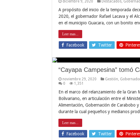
diciembre 9, 2020
Destacados
,
Goberna
A propósito del inicio de la temporada dec
2020, el gobernador Rafael Lacava y el Alc
en el municipio Guacara, con un bonito en
Leer mas...
Facebook
Twitter
Pintere
“Cayapa Campesina” tomó C
noviembre 29, 2020
Gestión
,
Gobernado
0
1,351
En el marco del relanzamiento de la Gran 
Bolivariano, en articulación entre el Ministe
Alimentación, Gobernación de Carabobo y 
durante la cual pequeños y medianos prod
Leer mas...
Facebook
Twitter
Pintere