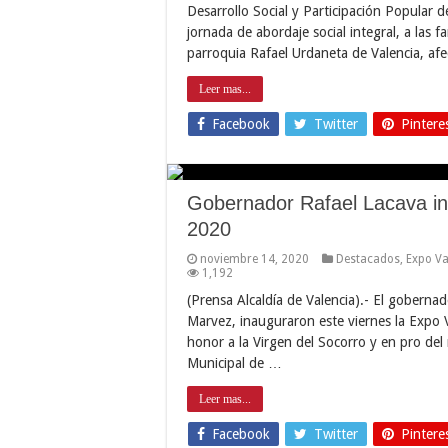
Desarrollo Social y Participación Popular 
jornada de abordaje social integral, a las 
parroquia Rafael Urdaneta de Valencia, af
Leer mas...
Facebook
Twitter
Pintere
Gobernador Rafael Lacava in
2020
noviembre 14, 2020
Destacados
,
Expo Va
1,192
(Prensa Alcaldía de Valencia).- El gobernad
Marvez, inauguraron este viernes la Expo 
honor a la Virgen del Socorro y en pro del 
Municipal de …
Leer mas...
Facebook
Twitter
Pintere