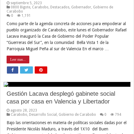
septiembre 5, 2023
0800 Bigote
,
Carabobo
,
Destacados
,
Gobernador
,
Gobierno de
Carabobo
0
1,191
Como parte de la agenda concreta de acciones para empoderar al
pueblo organizado de Carabobo, este lunes el Gobernador Rafael
Lacava inauguró la Casa de Gobierno del Poder Popular
“Guerreras del Sur”, en la comunidad Bella Vista 1 de la
Parroquia Miguel Peña al sur de Valencia En el marco …
Leer mas...
Gestión Lacava desplegó gabinete social
casa por casa en Valencia y Libertador
agosto 28, 2023
Carabobo
,
Desarrollo Social
,
Gobierno de Carabobo
0
794
Bajo las orientaciones en materia de políticas sociales dadas por el
Presidente Nicolás Maduro, a través del 1X10 del Buen