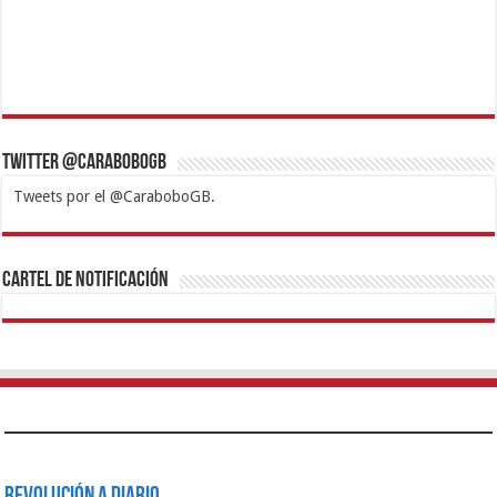
Twitter @CaraboboGB
Tweets por el @CaraboboGB.
1xbet
https://mvbcasino.com/
Betturkey
Betist
Kralbet
Supertotobet
Tipobet
Matadorbet
Mariobet
Cartel de Notificación