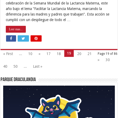
celebración de la Semana Mundial de la Lactancia Materna, este
año bajo el lema “Facilitar la Lactancia Materna, marcando la
diferencia para las madres y padres que trabajan”. Esta acción se
cumplió con un despliegue de todo el …
Leer mas...
19
« First
...
10
«
17
18
20
21
Page 19 of 86
»
30
40
50
...
Last »
Parque Draculandia