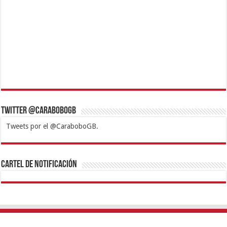
Twitter @CaraboboGB
Tweets por el @CaraboboGB.
1xbet
https://mvbcasino.com/
Betturkey
Betist
Kralbet
Supertotobet
Tipobet
Matadorbet
Mariobet
Cartel de Notificación