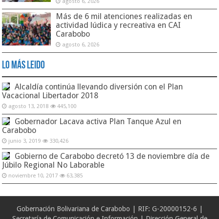
agosto 6, 2026
Más de 6 mil atenciones realizadas en
actividad lúdica y recreativa en CAI
Carabobo
agosto 6, 2026
Lo Más Leido
Alcaldía continúa llevando diversión con el Plan
Vacacional Libertador 2018
agosto 13, 2018
445,100
Gobernador Lacava activa Plan Tanque Azul en
Carabobo
junio 3, 2019
330,426
Gobierno de Carabobo decretó 13 de noviembre día de
Júbilo Regional No Laborable
noviembre 10, 2017
63,385
Gobernación Bolivariana de Carabobo | RIF: G-20000152-6 |
Secretaría de Comunicación e Información | Dirección General de