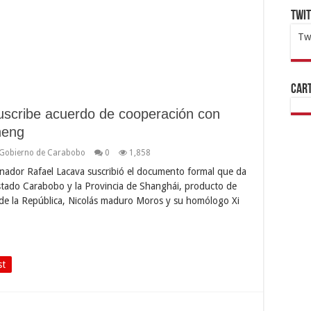
Twi
Tw
1x
ht
Cart
scribe acuerdo de cooperación con
heng
Gobierno de Carabobo
0
1,858
nador Rafael Lacava suscribió el documento formal que da
stado Carabobo y la Provincia de Shanghái, producto de
 de la República, Nicolás maduro Moros y su homólogo Xi
st