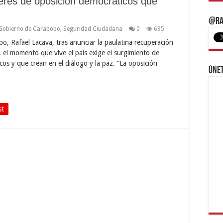
deres de oposición democráticos que
@Ra
Gobierno de Carabobo
,
Seguridad Ciudadana
0
695
o, Rafael Lacava, tras anunciar la paulatina recuperación
 el momento que vive el país exige el surgimiento de
cos y que crean en el diálogo y la paz. “La oposición
Únet
st