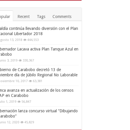
opular
Recent
Tags
Comments
aldía continúa llevando diversión con el Plan
cacional Libertador 2018
gosto 13, 2018
444,553
bernador Lacava activa Plan Tanque Azul en
rabobo
unio 3, 2019
330,367
bierno de Carabobo decretó 13 de
viembre día de Júbilo Regional No Laborable
oviembre 10, 2017
63,381
mca avanza en actualización de los censos
AP en Carabobo
ulio 1, 2019
56,847
bernación lanza concurso virtual “Dibujando
Carabobo”
unio 12, 2020
45,829