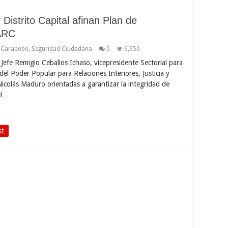
istrito Capital afinan Plan de
 ARC
 Carabobo
,
Seguridad Ciudadana
0
6,650
Jefe Remigio Ceballos Ichaso, vicepresidente Sectorial para
el Poder Popular para Relaciones Interiores, Justicia y
Nicolás Maduro orientadas a garantizar la integridad de
el …
st