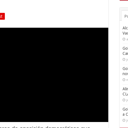
st
P
Alc
Va
a
Go
Ca
j
Go
no
n
Ali
CL
j
Go
a 
j