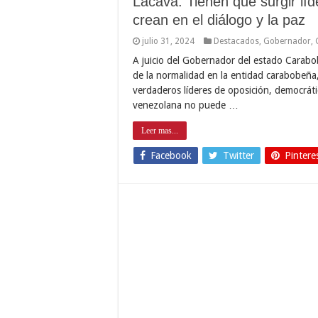
Lacava: Tienen que surgir lí
crean en el diálogo y la paz
julio 31, 2024
Destacados
,
Gobernador
,
A juicio del Gobernador del estado Carabob
de la normalidad en la entidad carabobeña,
verdaderos líderes de oposición, democráti
venezolana no puede …
Leer mas...
Facebook
Twitter
Pintere