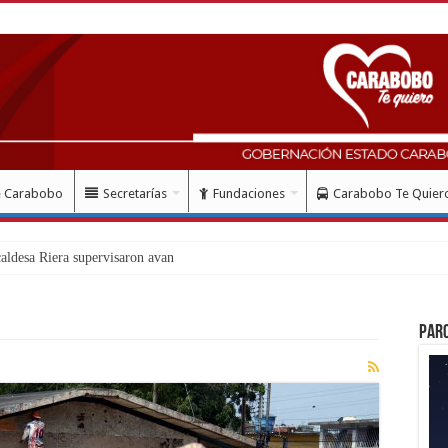
e Carabobo
Secretarías
Fundaciones
Carabobo Te Quier
ldesa Riera supervisaron avances de reconstrucción de viviendas en Juan José
Par