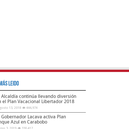
Más Leido
Alcaldía continúa llevando diversión
n el Plan Vacacional Libertador 2018
gosto 13, 2018
444,974
Gobernador Lacava activa Plan
nque Azul en Carabobo
unio 3, 2019
330,417