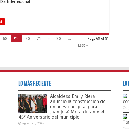
 Día Internacional …
st
69
68
70
71
»
80
...
Page 69 of 81
Last »
Lo Más Reciente
Lo 
Alcaldesa Emily Riera
anunció la construcción de
co
un nuevo hospital para
a
Juan José Mora durante el
45° Aniversario del municipio
Ta
agosto 7, 2026
j