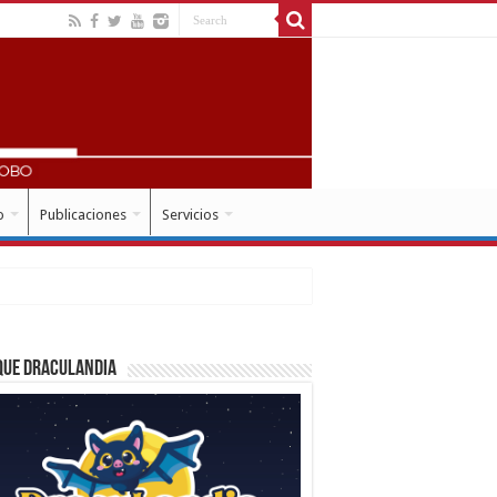
o
Publicaciones
Servicios
que Draculandia