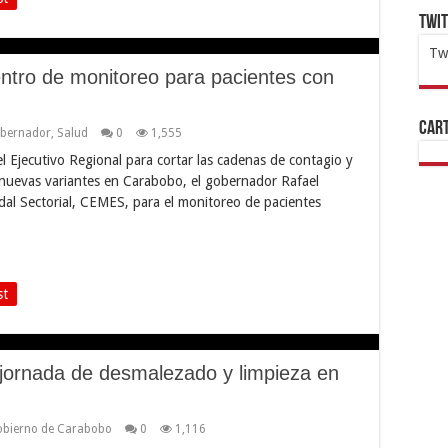
Twi
Tw
ntro de monitoreo para pacientes con
1x
ht
Cart
bernador
,
Salud
0
1,555
 Ejecutivo Regional para cortar las cadenas de contagio y
 nuevas variantes en Carabobo, el gobernador Rafael
al Sectorial, CEMES, para el monitoreo de pacientes
st
jornada de desmalezado y limpieza en
bierno de Carabobo
0
1,116