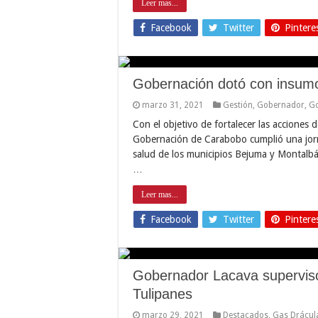
Leer mas...
Facebook
Twitter
Pintere
Gobernación dotó con insumos
marzo 31, 2021
Gestión
,
Gobernador
,
Go
Con el objetivo de fortalecer las acciones
Gobernación de Carabobo cumplió una jorn
salud de los municipios Bejuma y Montalbán
…
Leer mas...
Facebook
Twitter
Pintere
Gobernador Lacava supervis
Tulipanes
marzo 29, 2021
Destacados
,
Gas Drácul