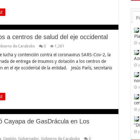
st
P
 a centros de salud del eje occidental
Pl
a
bierno de Carabobo
0
1,261
 de lucha y contención contra el coronavirus SARS-Cov-2, la
Az
ada de entrega de insumos y dotación a los centros de
j
 en el eje occidental de la entidad. Jesús París, secretario
no
n
st
ce
j
ó Cayapa de GasDrácula en Los
“D
j
a
,
Gestión
,
Gobernador
,
Gobierno de Carabobo
0