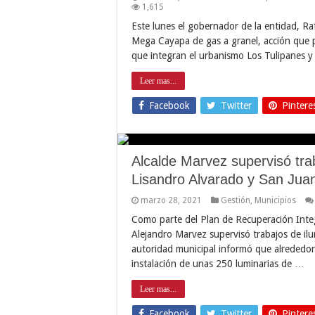
1,615
Este lunes el gobernador de la entidad, Ra
Mega Cayapa de gas a granel, acción que p
que integran el urbanismo Los Tulipanes y
Leer mas...
Facebook
Twitter
Pintere
Alcalde Marvez supervisó tra
Lisandro Alvarado y San Jua
marzo 28, 2021
Gestión
,
Municipios
Como parte del Plan de Recuperación Integra
Alejandro Marvez supervisó trabajos de il
autoridad municipal informó que alrededor
instalación de unas 250 luminarias de …
Leer mas...
Facebook
Twitter
Pintere