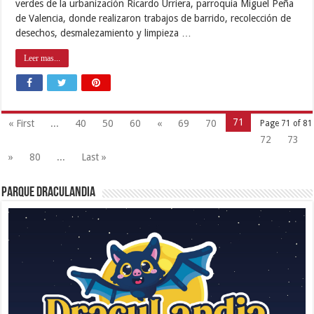
verdes de la urbanización Ricardo Urriera, parroquia Miguel Peña
de Valencia, donde realizaron trabajos de barrido, recolección de
desechos, desmalezamiento y limpieza …
Leer mas...
71
« First
...
40
50
60
«
69
70
Page 71 of 81
72
73
»
80
...
Last »
Parque Draculandia