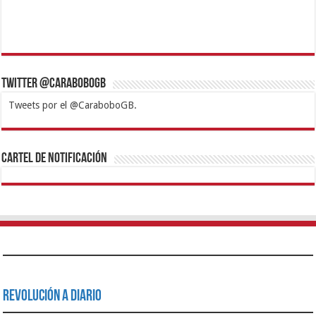
Twitter @CaraboboGB
Tweets por el @CaraboboGB.
1xbet
https://mvbcasino.com/
Betturkey
Betist
Kralbet
Supertotobet
Tipobet
Matadorbet
Mariobet
Cartel de Notificación
Revolución a Diario