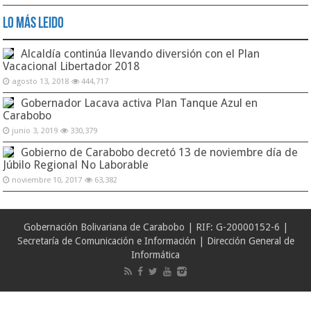
Lo Más Leido
Alcaldía continúa llevando diversión con el Plan
Vacacional Libertador 2018
agosto 13, 2018
444,717
Gobernador Lacava activa Plan Tanque Azul en
Carabobo
junio 3, 2019
330,379
Gobierno de Carabobo decretó 13 de noviembre día de
Júbilo Regional No Laborable
noviembre 10, 2017
63,382
Gobernación Bolivariana de Carabobo | RIF: G-20000152-6 |
Secretaría de Comunicación e Información | Dirección General de
Informática