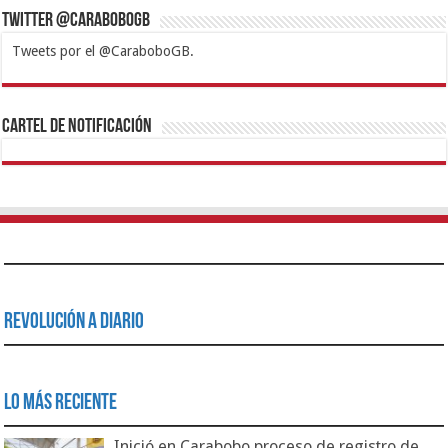
Twitter @CaraboboGB
Tweets por el @CaraboboGB.
1xbet
https://mvbcasino.com/
Betturkey
Betist
Kralbet
Supertotobet
Tipobet
Matadorbet
Mariobet
Cartel de Notificación
Revolución a Diario
Lo Más Reciente
Inició en Carabobo proceso de registro de