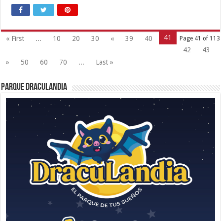
41
« First
...
10
20
30
«
39
40
Page 41 of 113
42
43
»
50
60
70
...
Last »
Parque Draculandia