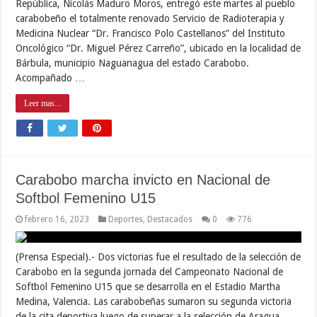
República, Nicolás Maduro Moros, entregó este martes al pueblo
carabobeño el totalmente renovado Servicio de Radioterapia y
Medicina Nuclear “Dr. Francisco Polo Castellanos” del Instituto
Oncológico “Dr. Miguel Pérez Carreño”, ubicado en la localidad de
Bárbula, municipio Naguanagua del estado Carabobo.
Acompañado …
Leer mas...
Carabobo marcha invicto en Nacional de
Softbol Femenino U15
febrero 16, 2023
Deportes
,
Destacados
0
776
(Prensa Especial).- Dos victorias fue el resultado de la selección de
Carabobo en la segunda jornada del Campeonato Nacional de
Softbol Femenino U15 que se desarrolla en el Estadio Martha
Medina, Valencia. Las carabobeñas sumaron su segunda victoria
de la cita deportiva luego de superar a la selección de Aragua …