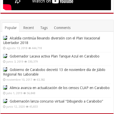
Popular
Recent
Tags
Comments
Alcaldía continúa llevando diversión con el Plan Vacacional
Libertador 2018
agosto 13, 2018
444,718
Gobernador Lacava activa Plan Tanque Azul en Carabobo
junio 3, 2019
330,379
Gobierno de Carabobo decretó 13 de noviembre día de Júbilo
Regional No Laborable
noviembre 10, 2017
63,382
Alimca avanza en actualización de los censos CLAP en Carabobo
julio 1, 2019
56,848
Gobernación lanza concurso virtual “Dibujando a Carabobo”
junio 12, 2020
45,833