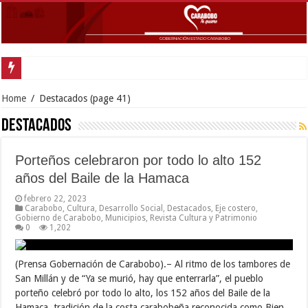
Home
/
Destacados
(page 41)
Destacados
Porteños celebraron por todo lo alto 152
años del Baile de la Hamaca
febrero 22, 2023
Carabobo
,
Cultura
,
Desarrollo Social
,
Destacados
,
Eje costero
,
Gobierno de Carabobo
,
Municipios
,
Revista Cultura y Patrimonio
0
1,202
(Prensa Gobernación de Carabobo).– Al ritmo de los tambores de
San Millán y de “Ya se murió, hay que enterrarla”, el pueblo
porteño celebró por todo lo alto, los 152 años del Baile de la
Hamaca, tradición de la costa carabobeña reconocida como Bien