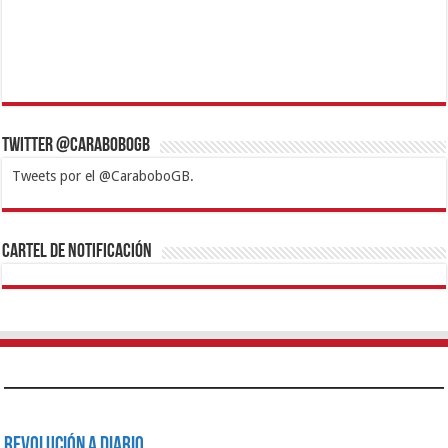
Twitter @CaraboboGB
Tweets por el @CaraboboGB.
1xbet
https://mvbcasino.com/
Betturkey
Betist
Kralbet
Supertotobet
Tipobet
Matadorbet
Mariobet
Cartel de Notificación
Revolución a Diario