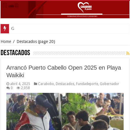
Gobernador Lacava anunció colocac
Home
/
Destacados
(page 20)
Destacados
Arrancó Puerto Cabello Open 2025 en Playa
Waikiki
abril 4, 2025
Carabobo
,
Destacados
,
Fundadeporte
,
Gobernador
0
2,058