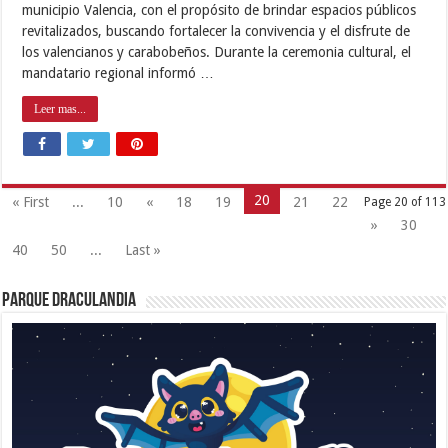
municipio Valencia, con el propósito de brindar espacios públicos
revitalizados, buscando fortalecer la convivencia y el disfrute de
los valencianos y carabobeños. Durante la ceremonia cultural, el
mandatario regional informó …
Leer mas...
20
« First
...
10
«
18
19
21
22
Page 20 of 113
»
30
40
50
...
Last »
Parque Draculandia