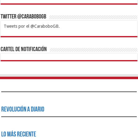
Twitter @CaraboboGB
Tweets por el @CaraboboGB.
1xbet
https://mvbcasino.com/
Betturkey
Betist
Kralbet
Supertotobet
Tipobet
Matadorbet
Mariobet
Cartel de Notificación
Revolución a Diario
Lo Más Reciente