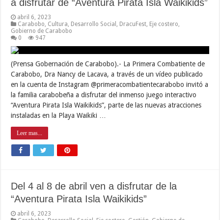
a disfrutar de “Aventura Pirata Isla Waikikids”
abril 6, 2023
Carabobo
,
Cultura
,
Desarrollo Social
,
DracuFest
,
Eje costero
,
Gobierno de Carabobo
0
947
(Prensa Gobernación de Carabobo).- La Primera Combatiente de
Carabobo, Dra Nancy de Lacava, a través de un vídeo publicado
en la cuenta de Instagram @primeracombatientecarabobo invitó a
la familia carabobeña a disfrutar del inmenso juego interactivo
“Aventura Pirata Isla Waikikids”, parte de las nuevas atracciones
instaladas en la Playa Waikiki …
Leer mas...
Del 4 al 8 de abril ven a disfrutar de la
“Aventura Pirata Isla Waikikids”
abril 6, 2023