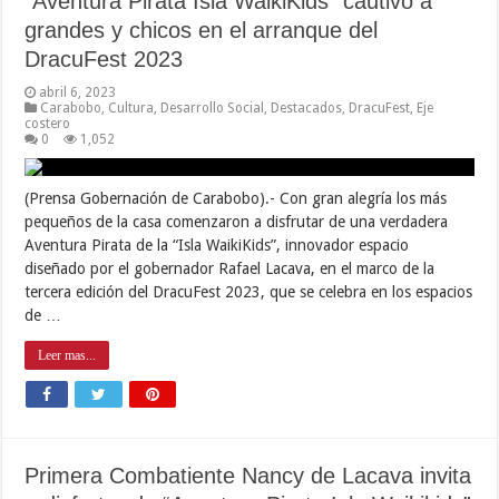
“Aventura Pirata Isla WaikiKids” cautivó a
grandes y chicos en el arranque del
DracuFest 2023
abril 6, 2023
Carabobo
,
Cultura
,
Desarrollo Social
,
Destacados
,
DracuFest
,
Eje
costero
0
1,052
(Prensa Gobernación de Carabobo).- Con gran alegría los más
pequeños de la casa comenzaron a disfrutar de una verdadera
Aventura Pirata de la “Isla WaikiKids”, innovador espacio
diseñado por el gobernador Rafael Lacava, en el marco de la
tercera edición del DracuFest 2023, que se celebra en los espacios
de …
Leer mas...
Primera Combatiente Nancy de Lacava invita