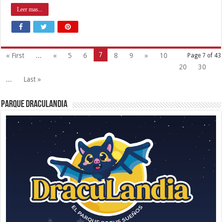
Leer mas...
7
« First
...
«
5
6
8
9
»
10
Page 7 of 43
20
30
...
Last »
Parque Draculandia