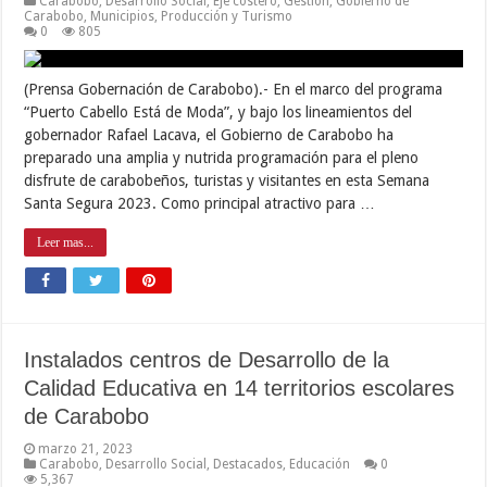
Carabobo
,
Desarrollo Social
,
Eje costero
,
Gestión
,
Gobierno de
Carabobo
,
Municipios
,
Producción y Turismo
0
805
(Prensa Gobernación de Carabobo).- En el marco del programa
“Puerto Cabello Está de Moda”, y bajo los lineamientos del
gobernador Rafael Lacava, el Gobierno de Carabobo ha
preparado una amplia y nutrida programación para el pleno
disfrute de carabobeños, turistas y visitantes en esta Semana
Santa Segura 2023. Como principal atractivo para …
Leer mas...
Instalados centros de Desarrollo de la
Calidad Educativa en 14 territorios escolares
de Carabobo
marzo 21, 2023
Carabobo
,
Desarrollo Social
,
Destacados
,
Educación
0
5,367