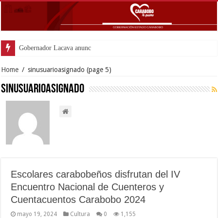
Gobernador Lacava anunció colocación de más de mi
Home
/
sinusuarioasignado
(page 5)
sinusuarioasignado
Escolares carabobeños disfrutan del IV
Encuentro Nacional de Cuenteros y
Cuentacuentos Carabobo 2024
mayo 19, 2024
Cultura
0
1,155