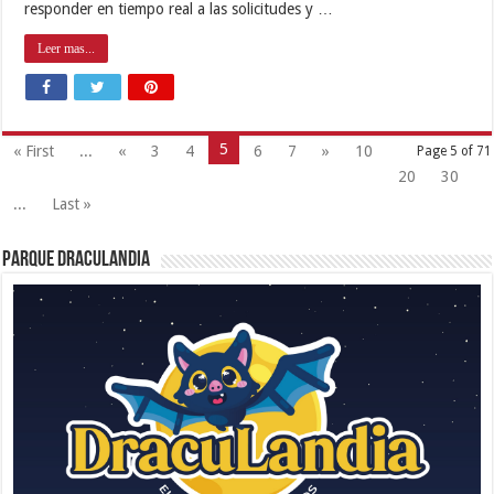
responder en tiempo real a las solicitudes y …
Leer mas...
5
« First
...
«
3
4
6
7
»
10
Page 5 of 71
20
30
...
Last »
Parque Draculandia