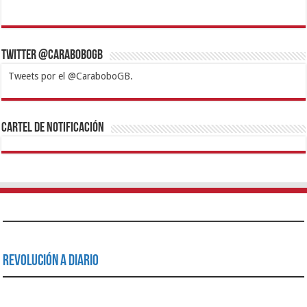
Twitter @CaraboboGB
Tweets por el @CaraboboGB.
1xbet
https://mvbcasino.com/
Betturkey
Betist
Kralbet
Supertotobet
Tipobet
Matadorbet
Mariobet
Cartel de Notificación
Revolución a Diario