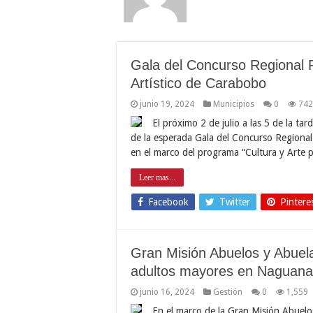
Gala del Concurso Regional 
Artístico de Carabobo
junio 19, 2024
Municipios
0
742
El próximo 2 de julio a las 5 de la ta
de la esperada Gala del Concurso Regional
en el marco del programa “Cultura y Arte p
Leer mas...
Facebook
Twitter
Pintere
Gran Misión Abuelos y Abuela
adultos mayores en Naguanag
junio 16, 2024
Gestión
0
1,559
En el marco de la Gran Misión Abuelos