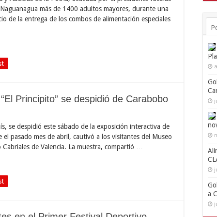
 Naguanagua más de 1400 adultos mayores, durante una
cio de la entrega de los combos de alimentación especiales
P
Pl
st
a
Go
Ca
“El Principito” se despidió de Carabobo
j
no
s, se despidió este sábado de la exposición interactiva de
n
 el pasado mes de abril, cautivó a los visitantes del Museo
o Cabriales de Valencia. La muestra, compartió …
Ali
CL
j
st
Go
a 
j
es en el Primer Festival Deportivo