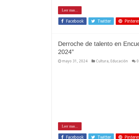
Leer mas...
Facebook
Twitter
Pintere
Derroche de talento en Encue
2024”
mayo 31, 2024
Cultura
,
Educación
0
Leer mas...
Facebook
Twitter
Pintere