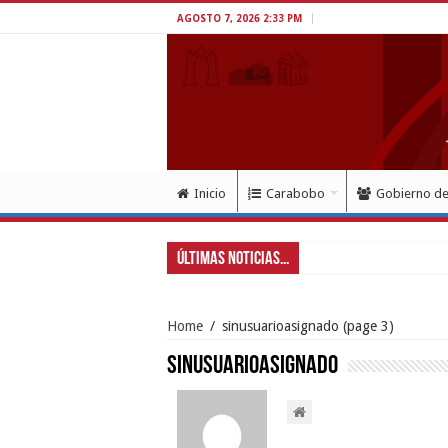
AGOSTO 7, 2026 2:33 PM
Inicio
Carabobo
Gobierno d
Últimas Noticias...
Gobernador Lacava y
Home
/
sinusuarioasignado
(page 3)
sinusuarioasignado