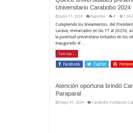
Universitario Carabobo 2024
junio 11, 2024
Deportes
0
1,062
Cumpliendo los lineamientos del President
Lacava, enmarcados en las 7T al 20230, así
la juventud universitaria incluidos en los 
inaugurado el …
Leer mas...
Facebook
Twitter
Pintere
Atención oportuna brindó Car
Paraparal
mayo 31, 2024
Carabobo
,
Fundación Ca