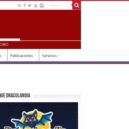
o
Publicaciones
Servicios
que Draculandia