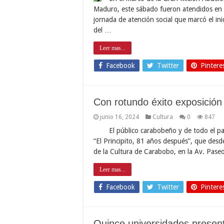
Maduro, este sábado fueron atendidos en
jornada de atención social que marcó el ini
del …
Leer mas...
Facebook
Twitter
Pintere
Con rotundo éxito exposición 
junio 16, 2024
Cultura
0
847
El público carabobeño y de todo el paí
“El Principito, 81 años después”, que desde
de la Cultura de Carabobo, en la Av. Pase
Leer mas...
Facebook
Twitter
Pintere
Quince universidades present