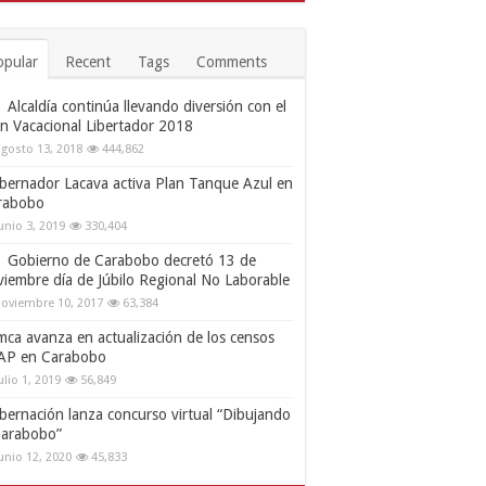
opular
Recent
Tags
Comments
Alcaldía continúa llevando diversión con el
an Vacacional Libertador 2018
gosto 13, 2018
444,862
bernador Lacava activa Plan Tanque Azul en
rabobo
unio 3, 2019
330,404
Gobierno de Carabobo decretó 13 de
viembre día de Júbilo Regional No Laborable
oviembre 10, 2017
63,384
mca avanza en actualización de los censos
AP en Carabobo
ulio 1, 2019
56,849
bernación lanza concurso virtual “Dibujando
Carabobo”
unio 12, 2020
45,833