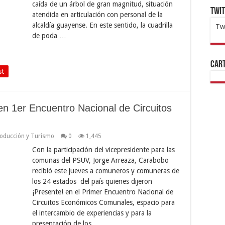
caída de un árbol de gran magnitud, situación
Twi
atendida en articulación con personal de la
alcaldía guayense. En este sentido, la cuadrilla
Tw
de poda …
1x
ht
Cart
st
en 1er Encuentro Nacional de Circuitos
oducción y Turismo
0
1,445
Con la participación del vicepresidente para las
comunas del PSUV, Jorge Arreaza, Carabobo
recibió este jueves a comuneros y comuneras de
los 24 estados del país quienes dijeron
¡Presente! en el Primer Encuentro Nacional de
Circuitos Económicos Comunales, espacio para
el intercambio de experiencias y para la
presentación de los …