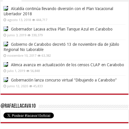
Alcaldía continúa llevando diversión con el Plan Vacacional
Libertador 2018
agosto 13, 2018
444,717
Gobernador Lacava activa Plan Tanque Azul en Carabobo
junio 3, 2019
330,379
Gobierno de Carabobo decretó 13 de noviembre día de Júbilo
Regional No Laborable
noviembre 10, 2017
63,382
Alimca avanza en actualización de los censos CLAP en Carabobo
julio 1, 2019
56,848
Gobernación lanza concurso virtual “Dibujando a Carabobo”
junio 12, 2020
45,833
@RafaelLacava10