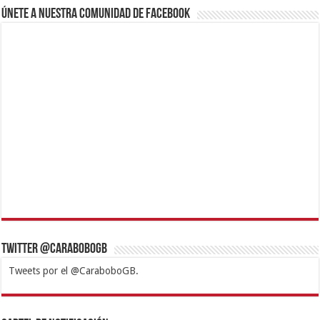
Únete a nuestra comunidad de Facebook
Twitter @CaraboboGB
Tweets por el @CaraboboGB.
1xbet
https://mvbcasino.com/
Betturkey
Betist
Kralbet
Supertotobet
Tipobet
Matadorbet
Mariobet