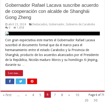
Gobernador Rafael Lacava suscribe acuerdo
de cooperación con alcalde de Shanghái
Gong Zheng
abril 23, 2024
Destacados
,
Gobernador
,
Gobierno de Carabobo
0
1,858
Con gran expectativa este martes el Gobernador Rafael Lacava
suscribió el documento formal que da el marco para el
hermanamiento entre el estado Carabobo y la Provincia de
Shanghái, producto de los acuerdos alcanzados por el Presidente
de la República, Nicolás maduro Moros y su homólogo Xi Jinping,
durante su …
Leer mas...
6
« First
...
«
4
5
7
8
»
10
Page 6 of 71
20
30