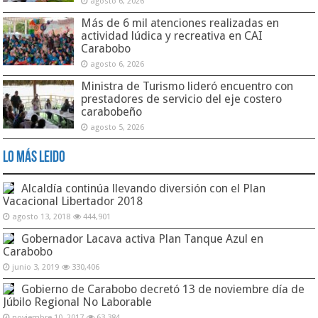
agosto 6, 2026
Más de 6 mil atenciones realizadas en
actividad lúdica y recreativa en CAI
Carabobo
agosto 6, 2026
Ministra de Turismo lideró encuentro con
prestadores de servicio del eje costero
carabobeño
agosto 5, 2026
Lo Más Leido
Alcaldía continúa llevando diversión con el Plan
Vacacional Libertador 2018
agosto 13, 2018
444,901
Gobernador Lacava activa Plan Tanque Azul en
Carabobo
junio 3, 2019
330,406
Gobierno de Carabobo decretó 13 de noviembre día de
Júbilo Regional No Laborable
noviembre 10, 2017
63,384