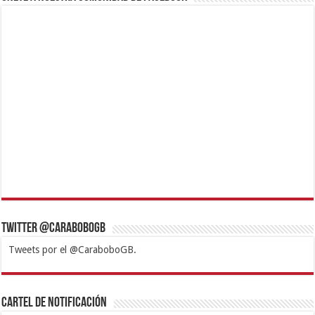
Twitter @CaraboboGB
Tweets por el @CaraboboGB.
1xbet
https://mvbcasino.com/
Betturkey
Betist
Kralbet
Supertotobet
Tipobet
Matadorbet
Mariobet
Cartel de Notificación