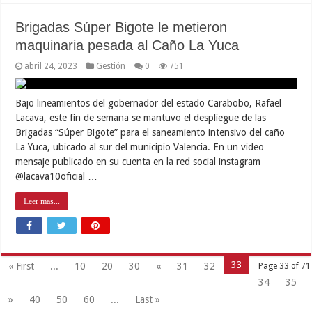
Brigadas Súper Bigote le metieron
maquinaria pesada al Caño La Yuca
abril 24, 2023
Gestión
0
751
Bajo lineamientos del gobernador del estado Carabobo, Rafael
Lacava, este fin de semana se mantuvo el despliegue de las
Brigadas “Súper Bigote” para el saneamiento intensivo del caño
La Yuca, ubicado al sur del municipio Valencia. En un video
mensaje publicado en su cuenta en la red social instagram
@lacava10oficial …
Leer mas...
33
« First
...
10
20
30
«
31
32
Page 33 of 71
34
35
»
40
50
60
...
Last »