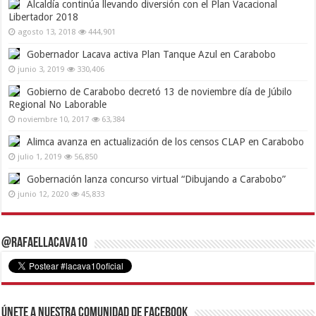
Alcaldía continúa llevando diversión con el Plan Vacacional
Libertador 2018
agosto 13, 2018
444,901
Gobernador Lacava activa Plan Tanque Azul en Carabobo
junio 3, 2019
330,406
Gobierno de Carabobo decretó 13 de noviembre día de Júbilo
Regional No Laborable
noviembre 10, 2017
63,384
Alimca avanza en actualización de los censos CLAP en Carabobo
julio 1, 2019
56,850
Gobernación lanza concurso virtual “Dibujando a Carabobo”
junio 12, 2020
45,833
@RafaelLacava10
Únete a nuestra comunidad de Facebook