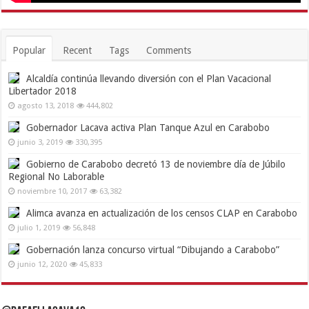
Popular
Recent
Tags
Comments
Alcaldía continúa llevando diversión con el Plan Vacacional
Libertador 2018
agosto 13, 2018
444,802
Gobernador Lacava activa Plan Tanque Azul en Carabobo
junio 3, 2019
330,395
Gobierno de Carabobo decretó 13 de noviembre día de Júbilo
Regional No Laborable
noviembre 10, 2017
63,382
Alimca avanza en actualización de los censos CLAP en Carabobo
julio 1, 2019
56,848
Gobernación lanza concurso virtual “Dibujando a Carabobo”
junio 12, 2020
45,833