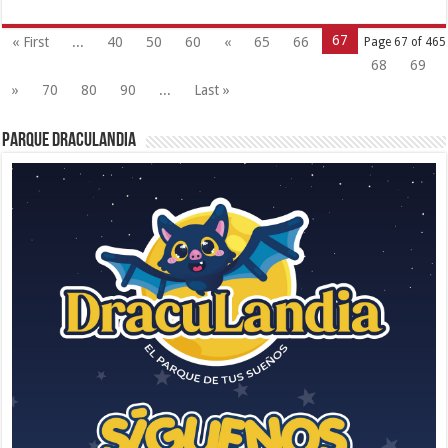
67
« First
...
40
50
60
«
65
66
Page 67 of 465
68
69
»
70
80
90
...
Last »
Parque Draculandia