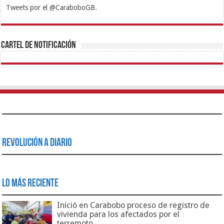
Tweets por el @CaraboboGB.
1xbet
https://mvbcasino.com/
Betturkey
Betist
Kralbet
Supertotobet
Tipobet
Matadorbet
Mariobet
Cartel de Notificación
Revolución a Diario
Lo Más Reciente
Inició en Carabobo proceso de registro de
vivienda para los afectados por el
terremoto