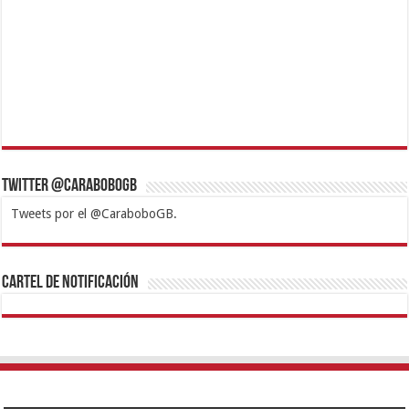
Twitter @CaraboboGB
Tweets por el @CaraboboGB.
1xbet
https://mvbcasino.com/
Betturkey
Betist
Kralbet
Supertotobet
Tipobet
Matadorbet
Mariobet
Cartel de Notificación