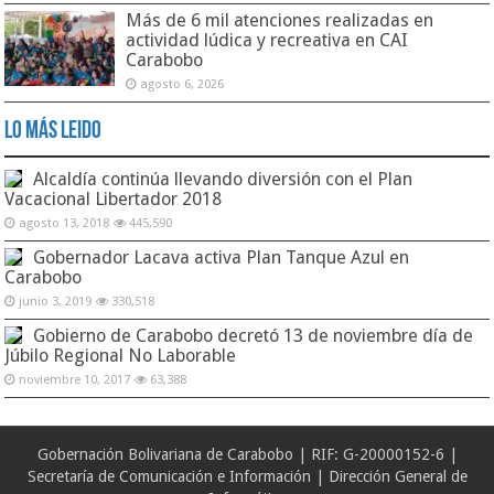
Más de 6 mil atenciones realizadas en
actividad lúdica y recreativa en CAI
Carabobo
agosto 6, 2026
Lo Más Leido
Alcaldía continúa llevando diversión con el Plan
Vacacional Libertador 2018
agosto 13, 2018
445,590
Gobernador Lacava activa Plan Tanque Azul en
Carabobo
junio 3, 2019
330,518
Gobierno de Carabobo decretó 13 de noviembre día de
Júbilo Regional No Laborable
noviembre 10, 2017
63,388
Gobernación Bolivariana de Carabobo | RIF: G-20000152-6 |
Secretaría de Comunicación e Información | Dirección General de