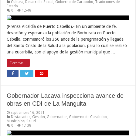
Cultura
,
Desarrollo Social
,
Gobierno de Carabobo
,
Tradiciones del
Estado
0
1,548
(Prensa Alcaldía de Puerto Cabello).- En un ambiente de fe,
devoción y esperanza la población de Borburata en Puerto
Cabello, conmemoró los 350 años de la peregrinación y llegada
del Santo Cristo de la Salud a la población, para lo cual se realizó
una eucaristía, con el apoyo de la gestión municipal que …
Leer mas...
Gobernador Lacava inspecciona avance de
obras en CDI de La Manguita
septiembre 16, 2021
Destacados
,
Gestión
,
Gobernador
,
Gobierno de Carabobo
,
Municipios
,
Salud
0
1,138