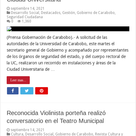
septiembre 14, 2021
Desarrollo Social
,
Destacados
,
Gestión
,
Gobierno de Carabobo
,
Seguridad Ciudadana
0
1,360
(Prensa Gobernación de Carabobo).- A solicitud de las
autoridades de la Universidad de Carabobo, este martes el
secretario general de Gobierno y acompañado por representantes
de los órganos de seguridad del estado, y del cuerpo rectoral de
la UC, realizaron un recorrido en instalaciones y áreas de la
Ciudad Universitaria de …
Leer mas...
Reconocida Violinista porteña realizó
conversatorio en el Teatro Municipal
septiembre 14, 2021
Cultura
,
Desarrollo Social
,
Gobierno de Carabobo
,
Revista Cultura y