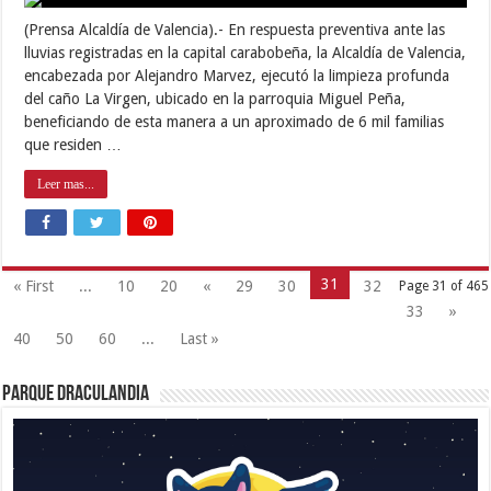
(Prensa Alcaldía de Valencia).- En respuesta preventiva ante las
lluvias registradas en la capital carabobeña, la Alcaldía de Valencia,
encabezada por Alejandro Marvez, ejecutó la limpieza profunda
del caño La Virgen, ubicado en la parroquia Miguel Peña,
beneficiando de esta manera a un aproximado de 6 mil familias
que residen …
Leer mas...
31
« First
...
10
20
«
29
30
32
Page 31 of 465
33
»
40
50
60
...
Last »
Parque Draculandia