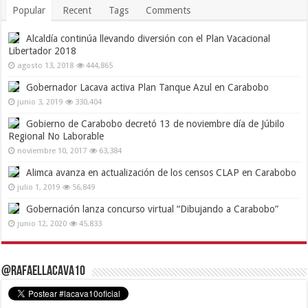
Popular
Recent
Tags
Comments
Alcaldía continúa llevando diversión con el Plan Vacacional
Libertador 2018
agosto 13, 2018
444,865
Gobernador Lacava activa Plan Tanque Azul en Carabobo
junio 3, 2019
330,404
Gobierno de Carabobo decretó 13 de noviembre día de Júbilo
Regional No Laborable
noviembre 10, 2017
63,384
Alimca avanza en actualización de los censos CLAP en Carabobo
julio 1, 2019
56,849
Gobernación lanza concurso virtual “Dibujando a Carabobo”
junio 12, 2020
45,833
@RafaelLacava10