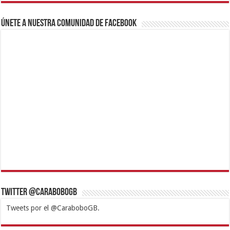
Únete a nuestra comunidad de Facebook
Twitter @CaraboboGB
Tweets por el @CaraboboGB.
1xbet
https://mvbcasino.com/
Betturkey
Betist
Kralbet
Supertotobet
Tipobet
Matadorbet
Mariobet