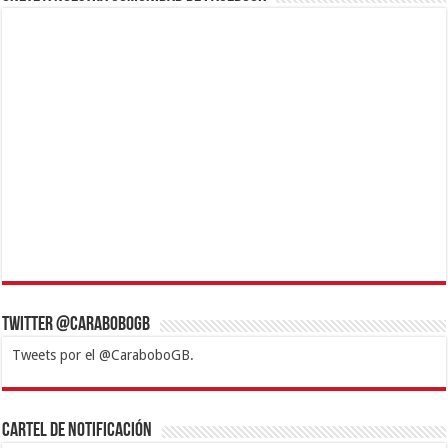
Twitter @CaraboboGB
Tweets por el @CaraboboGB.
1xbet
https://mvbcasino.com/
Betturkey
Betist
Kralbet
Supertotobet
Tipobet
Matadorbet
Mariobet
Cartel de Notificación