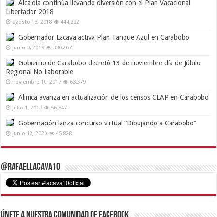
Alcaldía continúa llevando diversión con el Plan Vacacional
Libertador 2018
agosto 13, 2018
444,222
Gobernador Lacava activa Plan Tanque Azul en Carabobo
junio 3, 2019
330,267
Gobierno de Carabobo decretó 13 de noviembre día de Júbilo
Regional No Laborable
noviembre 10, 2017
63,379
Alimca avanza en actualización de los censos CLAP en Carabobo
julio 1, 2019
56,847
Gobernación lanza concurso virtual “Dibujando a Carabobo”
junio 12, 2020
45,828
@RafaelLacava10
Únete a nuestra comunidad de Facebook