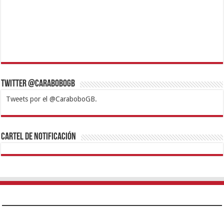
Twitter @CaraboboGB
Tweets por el @CaraboboGB.
1xbet
https://mvbcasino.com/
Betturkey
Betist
Kralbet
Supertotobet
Tipobet
Matadorbet
Mariobet
Cartel de Notificación