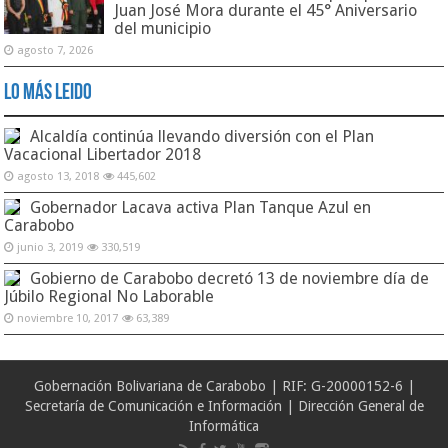
Juan José Mora durante el 45° Aniversario
del municipio
agosto 7, 2026
Lo Más Leido
Alcaldía continúa llevando diversión con el Plan
Vacacional Libertador 2018
agosto 13, 2018
445,602
Gobernador Lacava activa Plan Tanque Azul en
Carabobo
junio 3, 2019
330,519
Gobierno de Carabobo decretó 13 de noviembre día de
Júbilo Regional No Laborable
noviembre 10, 2017
63,389
Gobernación Bolivariana de Carabobo | RIF: G-20000152-6 |
Secretaría de Comunicación e Información | Dirección General de
Informática