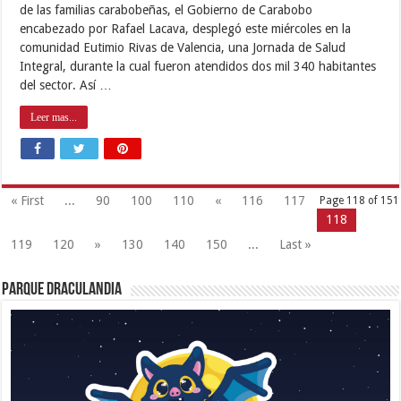
de las familias carabobeñas, el Gobierno de Carabobo
encabezado por Rafael Lacava, desplegó este miércoles en la
comunidad Eutimio Rivas de Valencia, una Jornada de Salud
Integral, durante la cual fueron atendidos dos mil 340 habitantes
del sector. Así …
Leer mas...
« First
...
90
100
110
«
116
117
Page 118 of 151
118
119
120
»
130
140
150
...
Last »
Parque Draculandia