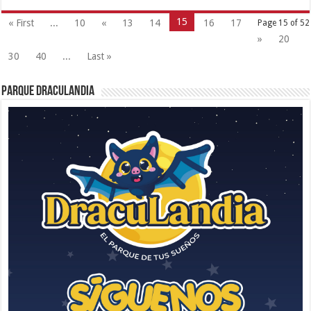
15
« First
...
10
«
13
14
16
17
Page 15 of 52
»
20
30
40
...
Last »
Parque Draculandia