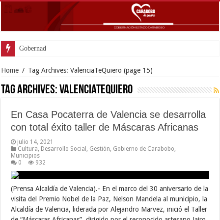
Gobernador Lacava y Al
Home
/
Tag Archives: ValenciaTeQuiero
(page 15)
Tag Archives:
ValenciaTeQuiero
En Casa Pocaterra de Valencia se desarrolla
con total éxito taller de Máscaras Africanas
julio 14, 2021
Cultura
,
Desarrollo Social
,
Gestión
,
Gobierno de Carabobo
,
Municipios
0
932
(Prensa Alcaldía de Valencia).- En el marco del 30 aniversario de la
visita del Premio Nobel de la Paz, Nelson Mandela al municipio, la
Alcaldía de Valencia, liderada por Alejandro Marvez, inició el Taller
de “Máscaras Africanas”, dirigido por el reconocido artesano Jairo