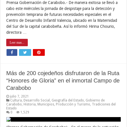
Prensa Gobernación de Carabobo.- De manera exitosa se llevó a
cabo este miércoles la jornada de despistaje para la detección y
prevención temprana de futuras necesidades especiales en el
Centro de Desarrollo Infantil Valencia, ubicado en la Maternidad
del Sur de la capital carabobeña. Así lo informó Hirina Chourio,
directora …
Leer mas...
Más de 200 cojedeños disfrutaron de la Ruta
“Honores de Gloria” en el inmortal Campo de
Carabobo
julio 7, 2021
Cultura
,
Desarrollo Social
,
Geografía del Estado
,
Gobierno de
Carabobo
,
Historia
,
Municipios
,
Producción y Turismo
,
Tradiciones del
Estado
0
1,529