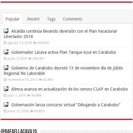
Popular
Recent
Tags
Comments
Alcaldía continúa llevando diversión con el Plan Vacacional
Libertador 2018
agosto 13, 2018
444,818
Gobernador Lacava activa Plan Tanque Azul en Carabobo
junio 3, 2019
330,397
Gobierno de Carabobo decretó 13 de noviembre día de Júbilo
Regional No Laborable
noviembre 10, 2017
63,383
Alimca avanza en actualización de los censos CLAP en Carabobo
julio 1, 2019
56,848
Gobernación lanza concurso virtual “Dibujando a Carabobo”
junio 12, 2020
45,833
@RafaelLacava10