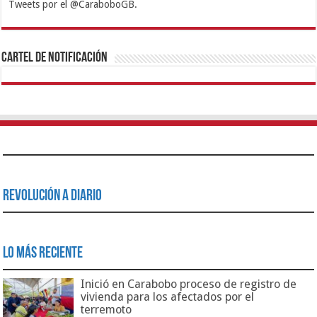
Tweets por el @CaraboboGB.
1xbet
https://mvbcasino.com/
Betturkey
Betist
Kralbet
Supertotobet
Tipobet
Matadorbet
Mariobet
Cartel de Notificación
Revolución a Diario
Lo Más Reciente
Inició en Carabobo proceso de registro de
vivienda para los afectados por el
terremoto