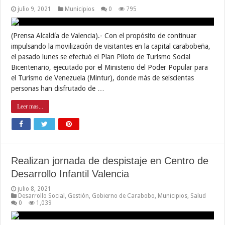
julio 9, 2021
Municipios
0
795
(Prensa Alcaldía de Valencia).- Con el propósito de continuar
impulsando la movilización de visitantes en la capital carabobeña,
el pasado lunes se efectuó el Plan Piloto de Turismo Social
Bicentenario, ejecutado por el Ministerio del Poder Popular para
el Turismo de Venezuela (Mintur), donde más de seiscientas
personas han disfrutado de …
Leer mas...
Realizan jornada de despistaje en Centro de
Desarrollo Infantil Valencia
julio 8, 2021
Desarrollo Social
,
Gestión
,
Gobierno de Carabobo
,
Municipios
,
Salud
0
1,039