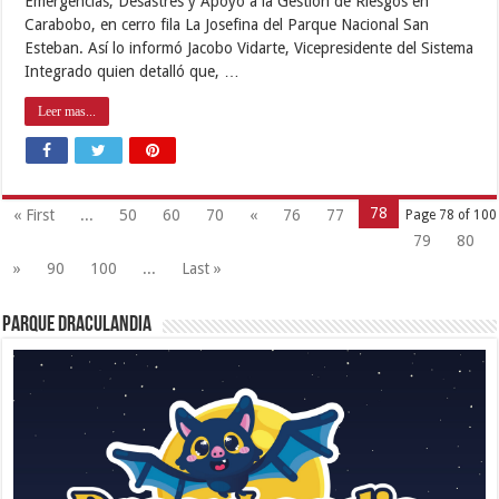
Emergencias, Desastres y Apoyo a la Gestión de Riesgos en
Carabobo, en cerro fila La Josefina del Parque Nacional San
Esteban. Así lo informó Jacobo Vidarte, Vicepresidente del Sistema
Integrado quien detalló que, …
Leer mas...
78
« First
...
50
60
70
«
76
77
Page 78 of 100
79
80
»
90
100
...
Last »
Parque Draculandia