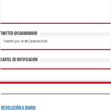
Twitter @CaraboboGB
Tweets por el @CaraboboGB.
1xbet
https://mvbcasino.com/
Betturkey
Betist
Kralbet
Supertotobet
Tipobet
Matadorbet
Mariobet
Cartel de Notificación
Revolución a Diario