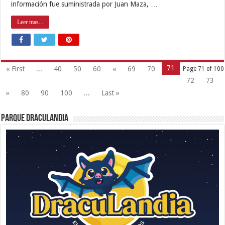
información fue suministrada por Juan Maza, …
Leer mas...
71
« First
...
40
50
60
«
69
70
Page 71 of 100
72
73
»
80
90
100
...
Last »
Parque Draculandia