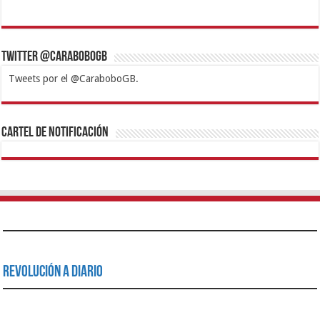
Twitter @CaraboboGB
Tweets por el @CaraboboGB.
1xbet
https://mvbcasino.com/
Betturkey
Betist
Kralbet
Supertotobet
Tipobet
Matadorbet
Mariobet
Cartel de Notificación
Revolución a Diario