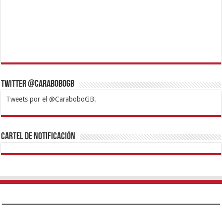
Twitter @CaraboboGB
Tweets por el @CaraboboGB.
1xbet
https://mvbcasino.com/
Betturkey
Betist
Kralbet
Supertotobet
Tipobet
Matadorbet
Mariobet
Cartel de Notificación