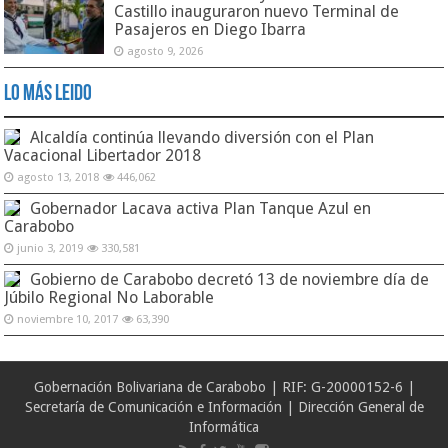
Castillo inauguraron nuevo Terminal de
Pasajeros en Diego Ibarra
agosto 9, 2026
Lo Más Leido
Alcaldía continúa llevando diversión con el Plan
Vacacional Libertador 2018
agosto 13, 2018
446,062
Gobernador Lacava activa Plan Tanque Azul en
Carabobo
junio 3, 2019
330,581
Gobierno de Carabobo decretó 13 de noviembre día de
Júbilo Regional No Laborable
noviembre 10, 2017
63,390
Gobernación Bolivariana de Carabobo | RIF: G-20000152-6 |
Secretaría de Comunicación e Información | Dirección General de
Informática