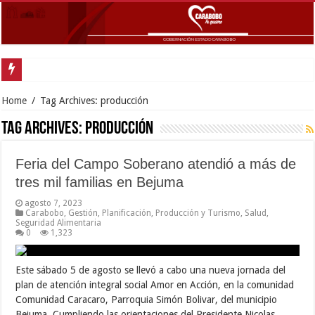
Gobernador Lac
Home
/
Tag Archives: producción
Tag Archives:
producción
Feria del Campo Soberano atendió a más de
tres mil familias en Bejuma
agosto 7, 2023
Carabobo
,
Gestión
,
Planificación
,
Producción y Turismo
,
Salud
,
Seguridad Alimentaria
0
1,323
Este sábado 5 de agosto se llevó a cabo una nueva jornada del
plan de atención integral social Amor en Acción, en la comunidad
Comunidad Caracaro, Parroquia Simón Bolivar, del municipio
Bejuma. Cumpliendo las orientaciones del Presidente Nicolas