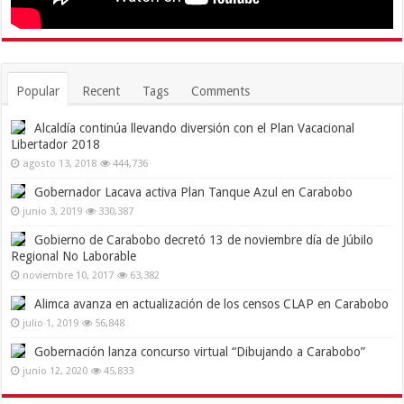
Popular
Recent
Tags
Comments
Alcaldía continúa llevando diversión con el Plan Vacacional
Libertador 2018
agosto 13, 2018
444,736
Gobernador Lacava activa Plan Tanque Azul en Carabobo
junio 3, 2019
330,387
Gobierno de Carabobo decretó 13 de noviembre día de Júbilo
Regional No Laborable
noviembre 10, 2017
63,382
Alimca avanza en actualización de los censos CLAP en Carabobo
julio 1, 2019
56,848
Gobernación lanza concurso virtual “Dibujando a Carabobo”
junio 12, 2020
45,833