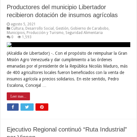
Productores del municipio Libertador
recibieron dotación de insumos agrícolas
agosto 5, 2021
Cultura
,
Desarrollo Social
,
Gestión
,
Gobierno de Carabobo
,
Municipios
,
Producción y Turismo
,
Seguridad Alimentaria
0
1,593
(Alcaldía de Libertador) -. Con el propósito de reimpulsar la Gran
Misión Agro Venezuela y dar cumplimiento a las órdenes
emanadas por el presidente de la República Nicolás Maduro, más
de 400 agricultores locales fueron beneficiados con la venta de
insumos agrícola a precios solidarios. En este sentido, Pedro
Escalona, Concejal …
Leer mas...
Ejecutivo Regional continuó “Ruta Industrial”