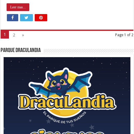
Leer mas...
1
2
»
Page 1 of 2
Parque Draculandia