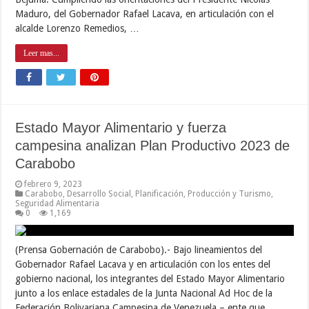
Maduro, del Gobernador Rafael Lacava, en articulación con el
alcalde Lorenzo Remedios, …
Leer mas...
Estado Mayor Alimentario y fuerza
campesina analizan Plan Productivo 2023 de
Carabobo
febrero 9, 2023
Carabobo
,
Desarrollo Social
,
Planificación
,
Producción y Turismo
,
Seguridad Alimentaria
0
1,169
(Prensa Gobernación de Carabobo).- Bajo lineamientos del
Gobernador Rafael Lacava y en articulación con los entes del
gobierno nacional, los integrantes del Estado Mayor Alimentario
junto a los enlace estadales de la Junta Nacional Ad Hoc de la
Federación Bolivariana Campesina de Venezuela – ente que