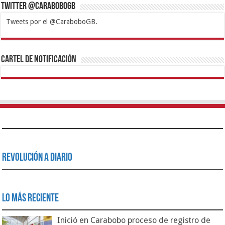
Twitter @CaraboboGB
Tweets por el @CaraboboGB.
1xbet
https://mvbcasino.com/
Betturkey
Betist
Kralbet
Supertotobet
Tipobet
Matadorbet
Mariobet
Cartel de Notificación
Revolución a Diario
Lo Más Reciente
Inició en Carabobo proceso de registro de