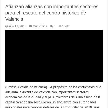
Imatur va con todo para estas las
vacaciones escolares 2018
julio 18, 2018
Municipios
0
1,797
(Prensa Alcaldía de Puerto Cabello) La Alcaldía de Puerto Cabello
liderada por Juan Carlos Betancourt, a través del Instituto
Autónomo Municipal de Turismo (Imatur) preparó varios
proyectos para el disfrute de la colectividad porteña durante las
vacaciones escolares 2018. María Solimar Rivero, presidenta de
Imatur puntualizó que en estas vacaciones continuarán …
Leer mas...
Honran a policías de Puerto Cabello con
diversas actividades
julio 18, 2018
Municipios
0
2,956