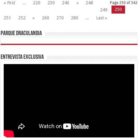
2018
agosto 13, 2018
444,296
Gobernador Lacava activa Plan Tanque Azul en Carabobo
junio 3, 2019
330,277
Gobierno de Carabobo decretó 13 de noviembre día de Júbilo
Regional No Laborable
noviembre 10, 2017
63,379
Alimca avanza en actualización de los censos CLAP en Carabobo
julio 1, 2019
56,847
Gobernación lanza concurso virtual “Dibujando a Carabobo”
junio 12, 2020
45,829
@RafaelLacava10
Únete a nuestra comunidad de Facebook