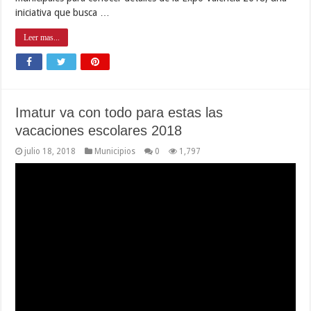
(Prensa Alcaldía de Puerto Cabello) Tras conmemorarse este lunes
16 de julio el Día Nacional del Policía, miembros de los cuerpos de
seguridad que hacen vida en Puerto Cabello participaron de una
celebración eucarística, hicieron una ofrenda ante el monumento
del Padre de la Patria, Simón Bolívar y se ejercitaron en …
Leer mas...
Gobierno de Sudáfrica acompaña a
Venezuela en lucha contra bloqueo
económico
julio 18, 2018
Institucionales
0
5,119