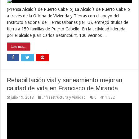
(Prensa Alcaldía de Puerto Cabello) La Alcaldía de Puerto Cabello
a través de la Oficina de Vivienda y Tierras con el apoyo del
Instituto Nacional de Tierras Urbanas (INTU), entregó títulos de
tierra a 159 familias de Puerto Cabello. En la actividad liderada
por el alcalde Juan Carlos Betancourt, 100 vecinos …
Leer mas...
Rehabilitación vial y saneamiento mejoran
calidad de vida en Francisco de Miranda
julio 19, 2018
Infraestructura y Vialidad
0
1,982
Habitantes de la comunidad del sector Francisco de Miranda,
ubicada en la urbanización Fundación Mendoza, al sur de
Valencia, agradecieron al Gobernador de Carabobo, Rafael
Lacava, los trabajos de rehabilitación vial y saneamiento,