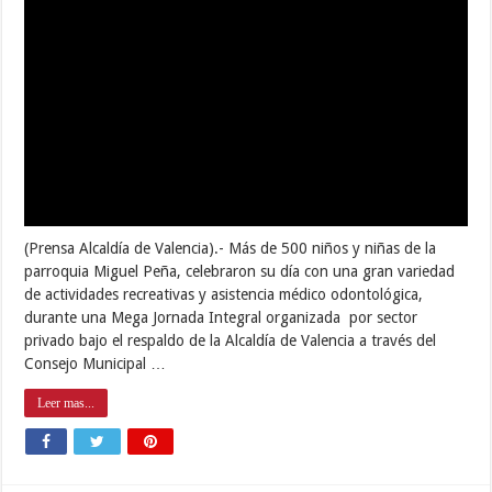
Afianzan alianzas con importantes sectores
para el rescate del centro histórico de
Valencia
julio 19, 2018
Municipios
0
1,202
(Prensa Alcaldía de Valencia).- A propósito de los encuentros que
adelanta la Alcaldía de Valencia con importantes sectores
económicos de la ciudad y el país, miembros del Club Chino de la
capital carabobeña sostuvieron un encuentro con autoridades
municipales para conocer detalles de la Expo Valencia 2018, una
iniciativa que busca …
Leer mas...