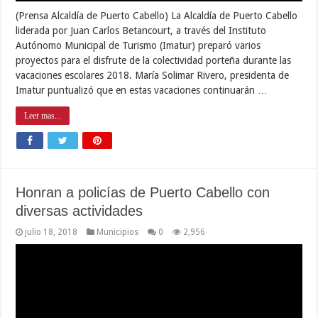
Con el compromiso de respaldar a Venezuela para salir del
bloqueo económico impuesto por Estados Unidos y la Unión
Europea, el embajador de Sudáfrica en nuestro país Joseph Nkosi,
agradeció al Gobierno de Carabobo por el sentido homenaje que
se rindió este miércoles 18 de julio de 2018, al activista …
Leer mas...
« First
...
220
230
240
«
248
Page 250 of 342
250
249
251
252
»
260
270
280
...
Last »