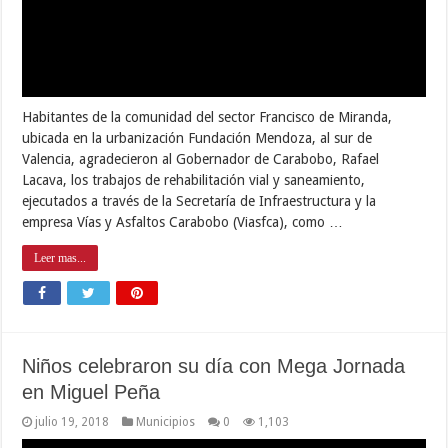
ejecutados a través de la Secretaría de Infraestructura y la
empresa Vías y Asfaltos Carabobo (Viasfca), como …
Leer mas...
Niños celebraron su día con Mega Jornada
en Miguel Peña
julio 19, 2018
Municipios
0
1,103
(Prensa Alcaldía de Valencia).- Más de 500 niños y niñas de la
parroquia Miguel Peña, celebraron su día con una gran variedad
de actividades recreativas y asistencia médico odontológica,
durante una Mega Jornada Integral organizada por sector
privado bajo el respaldo de la Alcaldía de Valencia a través del
Consejo Municipal …
Leer mas...