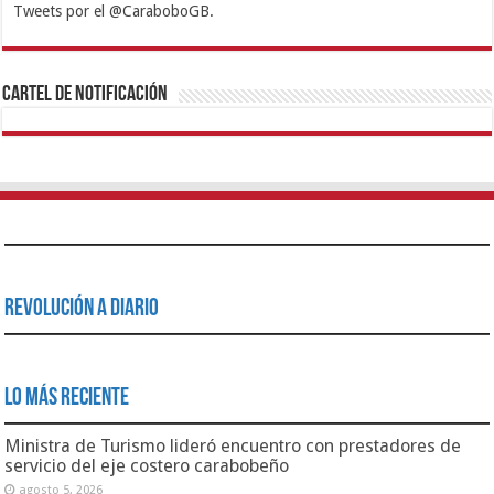
potenciar comercio exterior
agosto 4, 2026
Gobernador Lacava anunció colocación de más de mil 500
toneladas de asfaltado en la autopista Muelles- El Palito
en Puerto Cabello
agosto 4, 2026
Lo Más Leido
Alcaldía continúa llevando diversión con el Plan Vacacional
Libertador 2018
agosto 13, 2018
444,296
Gobernador Lacava activa Plan Tanque Azul en Carabobo
junio 3, 2019
330,277
Gobierno de Carabobo decretó 13 de noviembre día de
Júbilo Regional No Laborable
noviembre 10, 2017
63,379
Gobernación Bolivariana de Carabobo | RIF: G-20000152-6 |