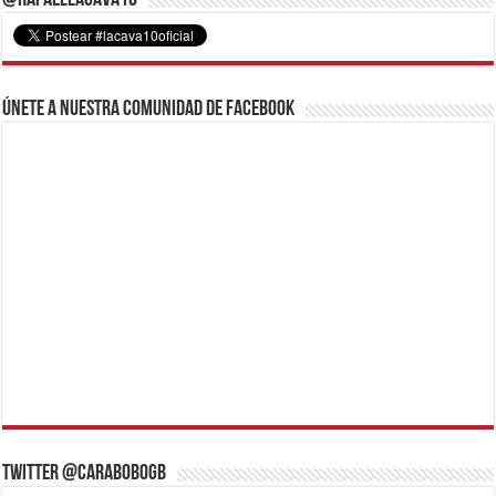
Revolución a Diario
Lo Más Reciente
Ministra de Turismo lideró encuentro con prestadores de
servicio del eje costero carabobeño
agosto 5, 2026
Presidenta Delcy Rodríguez supervisó trabajos de
recuperación de edificios afectados por terremotos en
Juan José Mora
agosto 5, 2026
Carabobo participó en Mesa de trabajo presidencial para