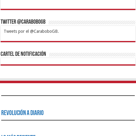
Twitter @CaraboboGB
Tweets por el @CaraboboGB.
1xbet
https://mvbcasino.com/
Betturkey
Betist
Kralbet
Supertotobet
Tipobet
Matadorbet
Mariobet
Cartel de Notificación
Revolución a Diario