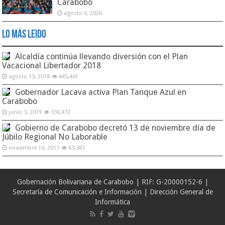
Carabobo
agosto 6, 2026
Lo Más Leido
Alcaldía continúa llevando diversión con el Plan
Vacacional Libertador 2018
agosto 13, 2018
445,401
Gobernador Lacava activa Plan Tanque Azul en
Carabobo
junio 3, 2019
330,472
Gobierno de Carabobo decretó 13 de noviembre día de
Júbilo Regional No Laborable
noviembre 10, 2017
63,387
Gobernación Bolivariana de Carabobo | RIF: G-20000152-6 |
Secretaría de Comunicación e Información | Dirección General de
Informática