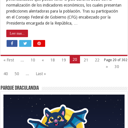
normalización de los indicadores económicos, los cuales presentan
predicciones alentadoras para la población. Tras su participación
en el Consejo Federal de Gobierno (CFG) encabezado por la
Presidenta encargada de la República, …
Leer mas...
20
« First
...
10
«
18
19
21
22
Page 20 of 302
»
30
40
50
...
Last »
Parque Draculandia