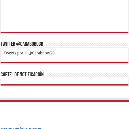
Twitter @CaraboboGB
Tweets por el @CaraboboGB.
1xbet
https://mvbcasino.com/
Betturkey
Betist
Kralbet
Supertotobet
Tipobet
Matadorbet
Mariobet
Cartel de Notificación