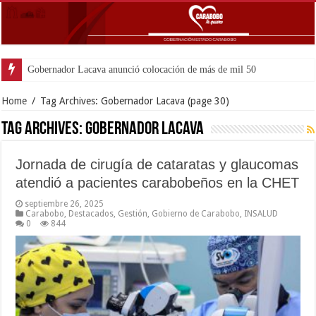
Gobernador Lacava anunció colocación de más de mil 500 toneladas de asfalt
Home
/
Tag Archives: Gobernador Lacava
(page 30)
Tag Archives:
Gobernador Lacava
Jornada de cirugía de cataratas y glaucomas
atendió a pacientes carabobeños en la CHET
septiembre 26, 2025
Carabobo
,
Destacados
,
Gestión
,
Gobierno de Carabobo
,
INSALUD
0
844