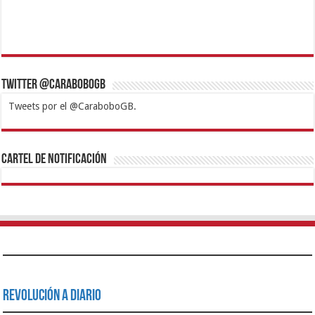
Twitter @CaraboboGB
Tweets por el @CaraboboGB.
1xbet
https://mvbcasino.com/
Betturkey
Betist
Kralbet
Supertotobet
Tipobet
Matadorbet
Mariobet
Cartel de Notificación
Revolución a Diario