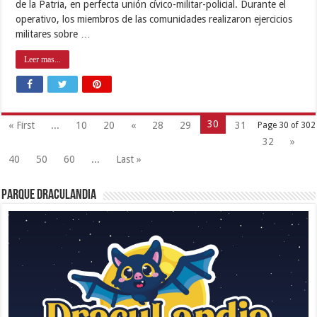
de la Patria, en perfecta unión cívico-militar-policial. Durante el
operativo, los miembros de las comunidades realizaron ejercicios
militares sobre …
Leer mas...
30
« First
...
10
20
«
28
29
31
Page 30 of 302
32
»
40
50
60
...
Last »
Parque Draculandia