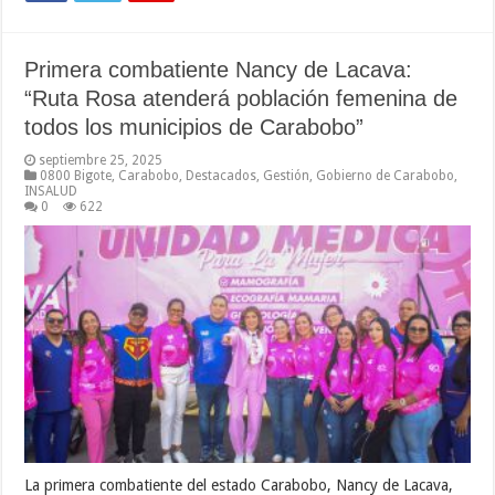
Primera combatiente Nancy de Lacava:
“Ruta Rosa atenderá población femenina de
todos los municipios de Carabobo”
septiembre 25, 2025
0800 Bigote
,
Carabobo
,
Destacados
,
Gestión
,
Gobierno de Carabobo
,
INSALUD
0
622
La primera combatiente del estado Carabobo, Nancy de Lacava,