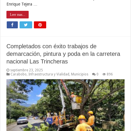
Enrique Tejera …
Leer mas...
Completados con éxito trabajos de
demarcación, pintura y poda en la carretera
nacional Las Trincheras
septiembre 23, 2025
Carabobo
,
Infraestructura y Vialidad
,
Municipios
0
896