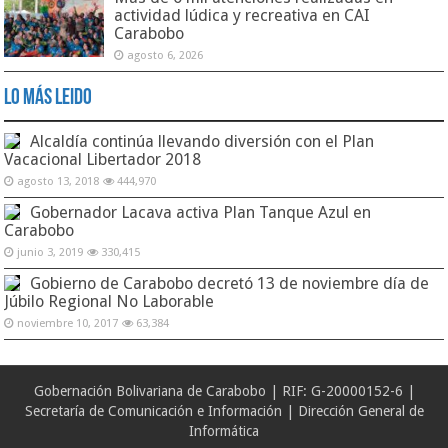
actividad lúdica y recreativa en CAI
Carabobo
agosto 6, 2026
Lo Más Leido
Alcaldía continúa llevando diversión con el Plan
Vacacional Libertador 2018
agosto 13, 2018
444,970
Gobernador Lacava activa Plan Tanque Azul en
Carabobo
junio 3, 2019
330,415
Gobierno de Carabobo decretó 13 de noviembre día de
Júbilo Regional No Laborable
noviembre 10, 2017
63,384
Gobernación Bolivariana de Carabobo | RIF: G-20000152-6 |
Secretaría de Comunicación e Información | Dirección General de
Informática