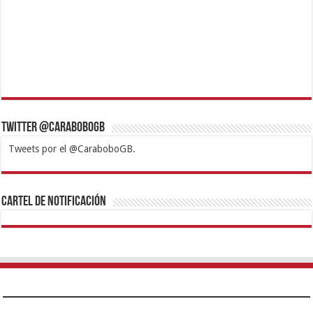
Twitter @CaraboboGB
Tweets por el @CaraboboGB.
1xbet
https://mvbcasino.com/
Betturkey
Betist
Kralbet
Supertotobet
Tipobet
Matadorbet
Mariobet
Cartel de Notificación