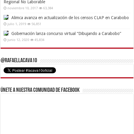
Regional No Laborable
noviembre 10, 2017
63,384
Alimca avanza en actualización de los censos CLAP en Carabobo
julio 1, 2019
56,851
Gobernación lanza concurso virtual “Dibujando a Carabobo”
junio 12, 2020
45,834
@RafaelLacava10
Únete a nuestra comunidad de Facebook