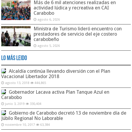
Más de 6 mil atenciones realizadas en
actividad lúdica y recreativa en CAI
Carabobo
agosto 6, 2026
Ministra de Turismo lideró encuentro con
prestadores de servicio del eje costero
carabobeño
agosto 5, 2026
Lo Más Leido
Alcaldía continúa llevando diversión con el Plan
Vacacional Libertador 2018
agosto 13, 2018
444,865
Gobernador Lacava activa Plan Tanque Azul en
Carabobo
junio 3, 2019
330,404
Gobierno de Carabobo decretó 13 de noviembre día de
Júbilo Regional No Laborable
noviembre 10, 2017
63,384