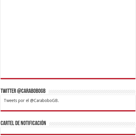
Twitter @CaraboboGB
Tweets por el @CaraboboGB.
1xbet
https://mvbcasino.com/
Betturkey
Betist
Kralbet
Supertotobet
Tipobet
Matadorbet
Mariobet
Cartel de Notificación