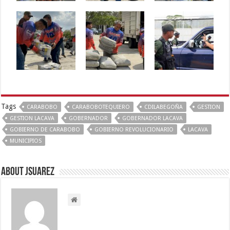
Tags
CARABOBO
CARABOBOTEQUIERO
CDILABEGOÑA
GESTION
GESTION LACAVA
GOBERNADOR
GOBERNADOR LACAVA
GOBIERNO DE CARABOBO
GOBIERNO REVOLUCIONARIO
LACAVA
MUNICIPIOS
About Jsuarez