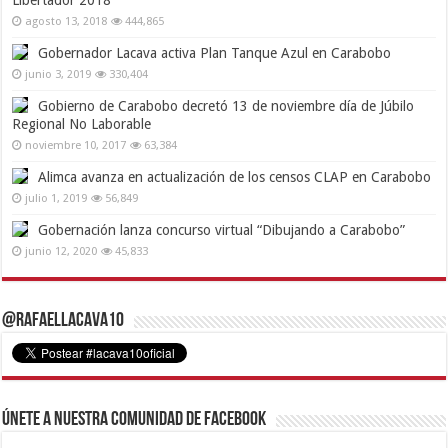
Libertador 2018
agosto 13, 2018
444,865
Gobernador Lacava activa Plan Tanque Azul en Carabobo
junio 3, 2019
330,404
Gobierno de Carabobo decretó 13 de noviembre día de Júbilo
Regional No Laborable
noviembre 10, 2017
63,384
Alimca avanza en actualización de los censos CLAP en Carabobo
julio 1, 2019
56,849
Gobernación lanza concurso virtual “Dibujando a Carabobo”
junio 12, 2020
45,833
@RafaelLacava10
Únete a nuestra comunidad de Facebook