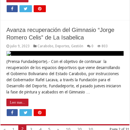
Avanza recuperación del Gimnasio “Jorge
Romero Celis” de La Isabelica
julio 9, 2023
Carabobo
,
Deportes
,
Gestión
0
803
(Prensa Fundadeporte).- Con el objetivo de continuar la
recuperación de los espacios deportivos que viene desarrollando
el Gobierno Bolivariano del Estado Carabobo, por instrucciones
del Gobernador Rafel Lacava, a través la Fundación para el
Desarrollo del Deporte, Fundadeporte, el pasado jueves iniciaron
la fase de pintura y acabados en el Gimnasio …
Leer mas...
2
«
1
3
4
5
»
10
20
30
...
Page 2 of 31