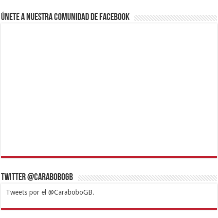
Únete a nuestra comunidad de Facebook
Twitter @CaraboboGB
Tweets por el @CaraboboGB.
1xbet
https://mvbcasino.com/
Betturkey
Betist
Kralbet
Supertotobet
Tipobet
Matadorbet
Mariobet