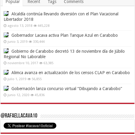
Popular
Recent
Tags
Comments
Alcaldía continúa llevando diversión con el Plan Vacacional
Libertador 2018
agosto 13, 2018
445,228
Gobernador Lacava activa Plan Tanque Azul en Carabobo
junio 3, 2019
330,444
Gobierno de Carabobo decretó 13 de noviembre día de Júbilo
Regional No Laborable
noviembre 10, 2017
63,385
Alimca avanza en actualización de los censos CLAP en Carabobo
julio 1, 2019
56,855
Gobernación lanza concurso virtual “Dibujando a Carabobo”
junio 12, 2020
45,836
@RafaelLacava10