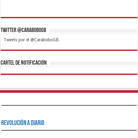
Twitter @CaraboboGB
Tweets por el @CaraboboGB.
1xbet
https://mvbcasino.com/
Betturkey
Betist
Kralbet
Supertotobet
Tipobet
Matadorbet
Mariobet
Cartel de Notificación
Revolución a Diario