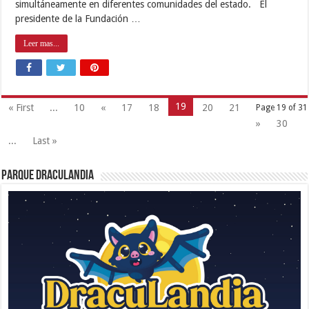
simultáneamente en diferentes comunidades del estado. El
presidente de la Fundación …
Leer mas...
19
« First
...
10
«
17
18
20
21
Page 19 of 31
»
30
...
Last »
Parque Draculandia