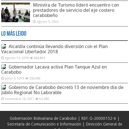
Ministra de Turismo lideró encuentro con
prestadores de servicio del eje costero
carabobeño
agosto 5, 2026
Lo Más Leido
Alcaldía continúa llevando diversión con el Plan
Vacacional Libertador 2018
agosto 13, 2018
444,863
Gobernador Lacava activa Plan Tanque Azul en
Carabobo
junio 3, 2019
330,404
Gobierno de Carabobo decretó 13 de noviembre día de
Júbilo Regional No Laborable
noviembre 10, 2017
63,384
Gobernación Bolivariana de Carabobo | RIF: G-20000152-6 |
Secretaría de Comunicación e Información | Dirección General de