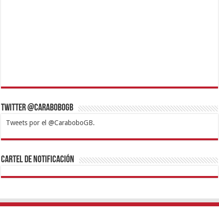
Twitter @CaraboboGB
Tweets por el @CaraboboGB.
1xbet
https://mvbcasino.com/
Betturkey
Betist
Kralbet
Supertotobet
Tipobet
Matadorbet
Mariobet
Cartel de Notificación