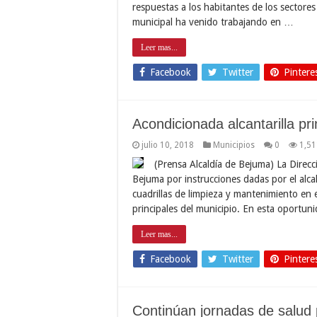
respuestas a los habitantes de los sectore
municipal ha venido trabajando en …
Leer mas...
Facebook
Twitter
Pintere
Acondicionada alcantarilla pr
julio 10, 2018
Municipios
0
1,51
(Prensa Alcaldía de Bejuma) La Direcci
Bejuma por instrucciones dadas por el alca
cuadrillas de limpieza y mantenimiento en e
principales del municipio. En esta oportun
Leer mas...
Facebook
Twitter
Pintere
Continúan jornadas de salud 