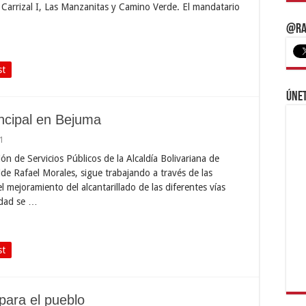
s Carrizal I, Las Manzanitas y Camino Verde. El mandatario
@Ra
st
Únet
incipal en Bejuma
1
ón de Servicios Públicos de la Alcaldía Bolivariana de
lde Rafael Morales, sigue trabajando a través de las
l mejoramiento del alcantarillado de las diferentes vías
idad se …
st
para el pueblo