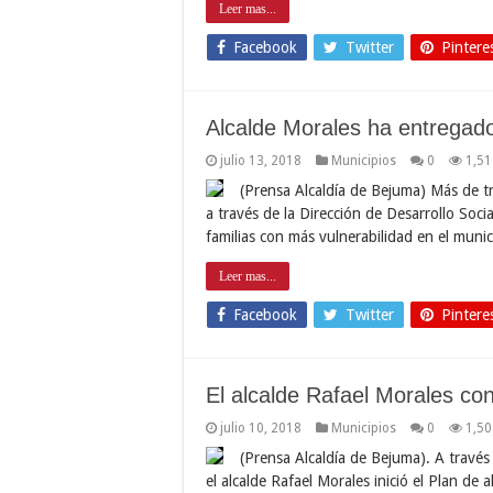
Leer mas...
Facebook
Twitter
Pintere
Alcalde Morales ha entregado
julio 13, 2018
Municipios
0
1,51
(Prensa Alcaldía de Bejuma) Más de t
a través de la Dirección de Desarrollo Social
familias con más vulnerabilidad en el mun
Leer mas...
Facebook
Twitter
Pintere
El alcalde Rafael Morales co
julio 10, 2018
Municipios
0
1,50
(Prensa Alcaldía de Bejuma). A travé
el alcalde Rafael Morales inició el Plan d