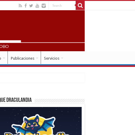
o
Publicaciones
Servicios
que Draculandia