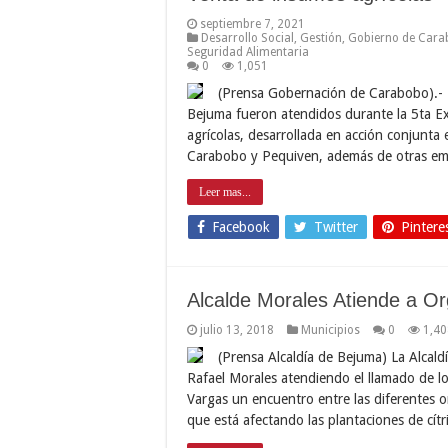
septiembre 7, 2021
Desarrollo Social
,
Gestión
,
Gobierno de Cara
Seguridad Alimentaria
0
1,051
(Prensa Gobernación de Carabobo).- 
Bejuma fueron atendidos durante la 5ta Ex
agrícolas, desarrollada en acción conjunta 
Carabobo y Pequiven, además de otras em
Leer mas...
Facebook
Twitter
Pintere
Alcalde Morales Atiende a O
julio 13, 2018
Municipios
0
1,40
(Prensa Alcaldía de Bejuma) La Alcald
Rafael Morales atendiendo el llamado de lo
Vargas un encuentro entre las diferentes 
que está afectando las plantaciones de cít