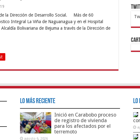
Twi
519
s de la Dirección de Desarrollo Social. Más de 60
Tw
óstico Integral La Viña de Naguanagua y en el Hospital
1x
ht
 Alcaldía Bolivariana de Bejuma a través de la Dirección de
Cart
st
Lo Más Reciente
Lo 
Inició en Carabobo proceso
de registro de vivienda
co
para los afectados por el
a
terremoto
agosto 6, 2026