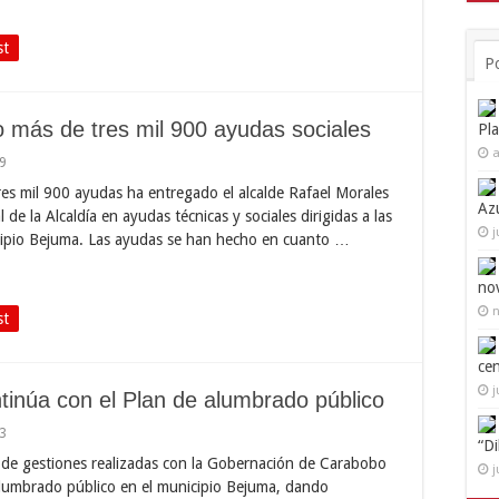
st
P
 más de tres mil 900 ayudas sociales
Pl
a
9
res mil 900 ayudas ha entregado el alcalde Rafael Morales
Az
 de la Alcaldía en ayudas técnicas y sociales dirigidas a las
j
icipio Bejuma. Las ayudas se han hecho en cuanto …
no
n
st
ce
j
ntinúa con el Plan de alumbrado público
3
“D
s de gestiones realizadas con la Gobernación de Carabobo
j
e alumbrado público en el municipio Bejuma, dando