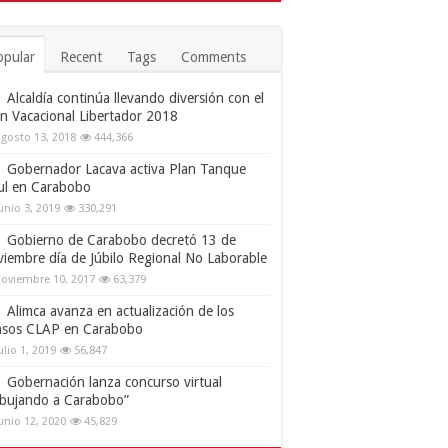
opular
Recent
Tags
Comments
Alcaldía continúa llevando diversión con el
an Vacacional Libertador 2018
gosto 13, 2018
444,366
Gobernador Lacava activa Plan Tanque
ul en Carabobo
unio 3, 2019
330,291
Gobierno de Carabobo decretó 13 de
viembre día de Júbilo Regional No Laborable
oviembre 10, 2017
63,379
Alimca avanza en actualización de los
nsos CLAP en Carabobo
ulio 1, 2019
56,847
Gobernación lanza concurso virtual
ibujando a Carabobo”
unio 12, 2020
45,829