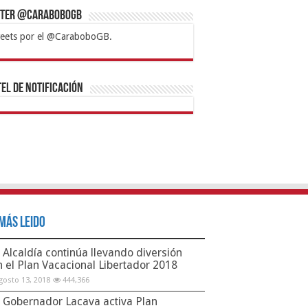
tter @CaraboboGB
eets por el @CaraboboGB.
bet
tps://mvbcasino.com/
Betturkey
Betist
Kralbet
Supertotobet
Tipobet
Matadorbet
Mariobet
Bahis
el de Notificación
Más Leido
Alcaldía continúa llevando diversión
n el Plan Vacacional Libertador 2018
gosto 13, 2018
444,366
Gobernador Lacava activa Plan