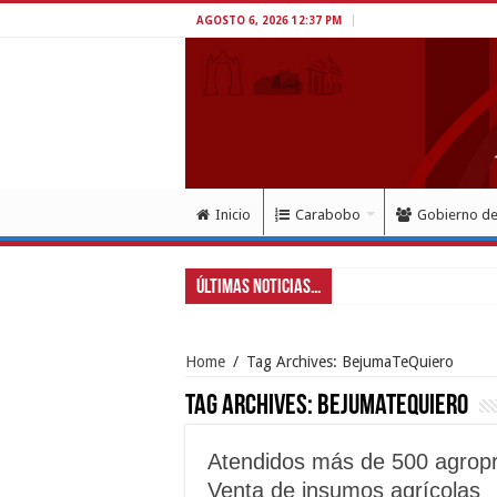
AGOSTO 6, 2026 12:37 PM
Inicio
Carabobo
Gobierno d
Últimas Noticias...
Home
/
Tag Archives: BejumaTeQuiero
Tag Archives:
BejumaTeQuiero
Atendidos más de 500 agrop
Venta de insumos agrícolas