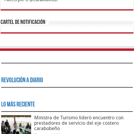
1xbet
https://mvbcasino.com/
Betturkey
Betist
Kralbet
Supertotobet
Tipobet
Matadorbet
Mariobet
Cartel de Notificación
Revolución a Diario
Lo Más Reciente
Ministra de Turismo lideró encuentro con
prestadores de servicio del eje costero
carabobeño