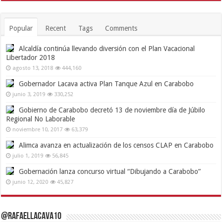
Popular
Recent
Tags
Comments
Alcaldía continúa llevando diversión con el Plan Vacacional
Libertador 2018
agosto 13, 2018
444,160
Gobernador Lacava activa Plan Tanque Azul en Carabobo
junio 3, 2019
330,252
Gobierno de Carabobo decretó 13 de noviembre día de Júbilo
Regional No Laborable
noviembre 10, 2017
63,379
Alimca avanza en actualización de los censos CLAP en Carabobo
julio 1, 2019
56,845
Gobernación lanza concurso virtual “Dibujando a Carabobo”
junio 12, 2020
45,827
@RafaelLacava10