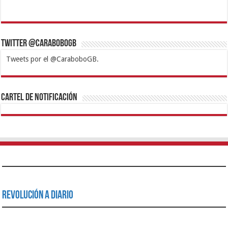
Twitter @CaraboboGB
Tweets por el @CaraboboGB.
1xbet
https://mvbcasino.com/
Betturkey
Betist
Kralbet
Supertotobet
Tipobet
Matadorbet
Mariobet
Cartel de Notificación
Revolución a Diario