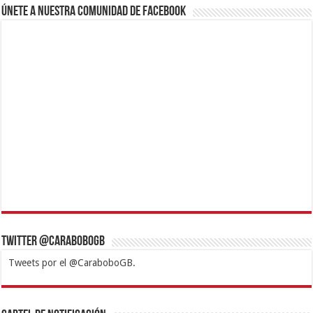
Únete a nuestra comunidad de Facebook
Twitter @CaraboboGB
Tweets por el @CaraboboGB.
1xbet
https://mvbcasino.com/
Betturkey
Betist
Kralbet
Supertotobet
Tipobet
Matadorbet
Mariobet