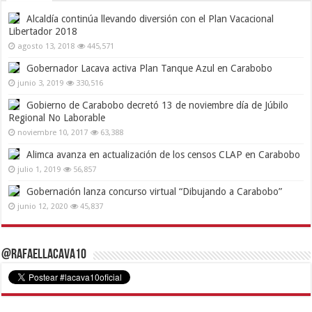
Alcaldía continúa llevando diversión con el Plan Vacacional
Libertador 2018
agosto 13, 2018
445,571
Gobernador Lacava activa Plan Tanque Azul en Carabobo
junio 3, 2019
330,516
Gobierno de Carabobo decretó 13 de noviembre día de Júbilo
Regional No Laborable
noviembre 10, 2017
63,388
Alimca avanza en actualización de los censos CLAP en Carabobo
julio 1, 2019
56,857
Gobernación lanza concurso virtual “Dibujando a Carabobo”
junio 12, 2020
45,837
@RafaelLacava10