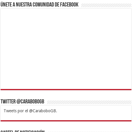
Únete a nuestra comunidad de Facebook
Twitter @CaraboboGB
Tweets por el @CaraboboGB.
1xbet
https://mvbcasino.com/
Betturkey
Betist
Kralbet
Supertotobet
Tipobet
Matadorbet
Mariobet