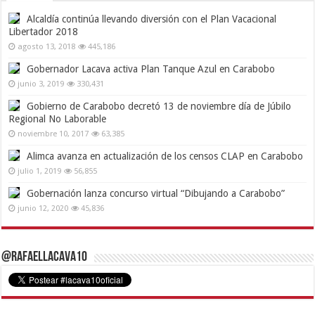
Alcaldía continúa llevando diversión con el Plan Vacacional
Libertador 2018
agosto 13, 2018
445,186
Gobernador Lacava activa Plan Tanque Azul en Carabobo
junio 3, 2019
330,431
Gobierno de Carabobo decretó 13 de noviembre día de Júbilo
Regional No Laborable
noviembre 10, 2017
63,385
Alimca avanza en actualización de los censos CLAP en Carabobo
julio 1, 2019
56,855
Gobernación lanza concurso virtual “Dibujando a Carabobo”
junio 12, 2020
45,836
@RafaelLacava10