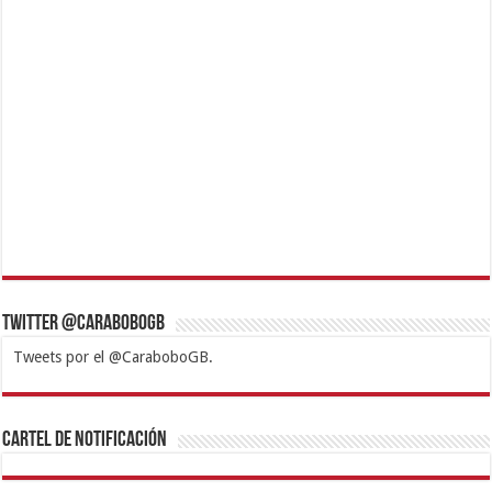
Twitter @CaraboboGB
Tweets por el @CaraboboGB.
1xbet
https://mvbcasino.com/
Betturkey
Betist
Kralbet
Supertotobet
Tipobet
Matadorbet
Mariobet
Cartel de Notificación