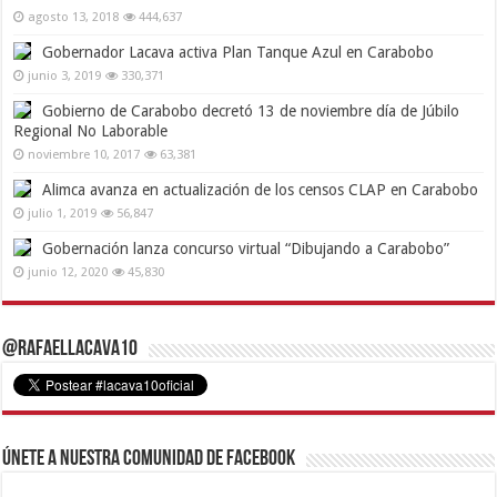
agosto 13, 2018
444,637
Gobernador Lacava activa Plan Tanque Azul en Carabobo
junio 3, 2019
330,371
Gobierno de Carabobo decretó 13 de noviembre día de Júbilo
Regional No Laborable
noviembre 10, 2017
63,381
Alimca avanza en actualización de los censos CLAP en Carabobo
julio 1, 2019
56,847
Gobernación lanza concurso virtual “Dibujando a Carabobo”
junio 12, 2020
45,830
@RafaelLacava10
Únete a nuestra comunidad de Facebook